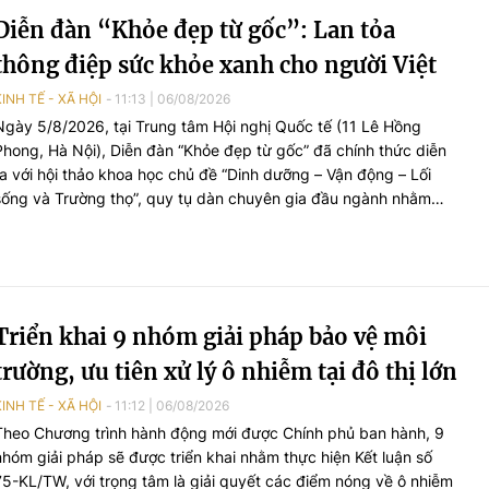
Diễn đàn “Khỏe đẹp từ gốc”: Lan tỏa
thông điệp sức khỏe xanh cho người Việt
KINH TẾ - XÃ HỘI
11:13
|
06/08/2026
Ngày 5/8/2026, tại Trung tâm Hội nghị Quốc tế (11 Lê Hồng
Phong, Hà Nội), Diễn đàn “Khỏe đẹp từ gốc” đã chính thức diễn
ra với hội thảo khoa học chủ đề “Dinh dưỡng – Vận động – Lối
sống và Trường thọ”, quy tụ dàn chuyên gia đầu ngành nhằm
chia sẻ các giải pháp chăm sóc sức khỏe toàn diện và lan tỏa lối
sống xanh cho người Việt.
Triển khai 9 nhóm giải pháp bảo vệ môi
trường, ưu tiên xử lý ô nhiễm tại đô thị lớn
KINH TẾ - XÃ HỘI
11:12
|
06/08/2026
Theo Chương trình hành động mới được Chính phủ ban hành, 9
nhóm giải pháp sẽ được triển khai nhằm thực hiện Kết luận số
75-KL/TW, với trọng tâm là giải quyết các điểm nóng về ô nhiễm