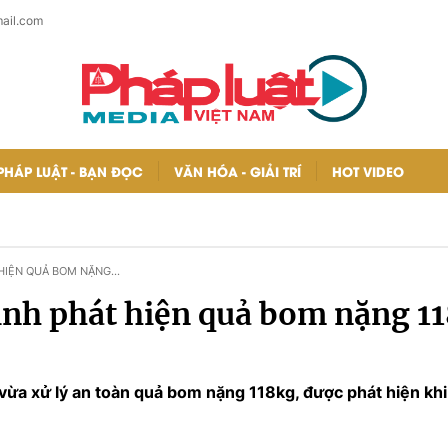
ail.com
PHÁP LUẬT - BẠN ĐỌC
VĂN HÓA - GIẢI TRÍ
HOT VIDEO
 HIỆN QUẢ BOM NẶNG
inh phát hiện quả bom nặng 1
vừa xử lý an toàn quả bom nặng 118kg, được phát hiện k