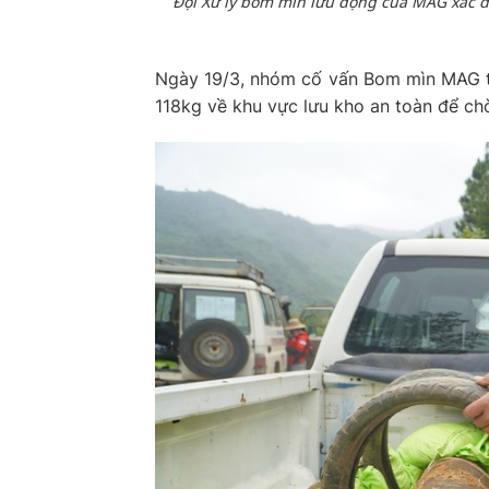
Đội Xử lý bom mìn lưu động của MAG xác đ
Ngày 19/3, nhóm cố vấn Bom mìn MAG t
118kg về khu vực lưu kho an toàn để chờ