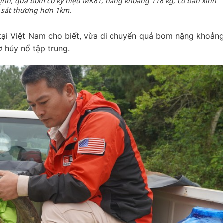
ịnh, quả bom có ký hiệu MK81, nặng khoảng 118 kg, có bán kính
sát thương hơn 1km.
ại Việt Nam cho biết, vừa di chuyển quả bom nặng khoản
 hủy nổ tập trung.