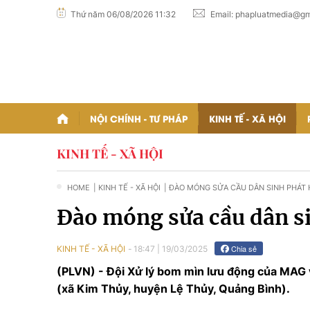
Thứ năm 06/08/2026 11:32
Email:
phapluatmedia@gm
NỘI CHÍNH - TƯ PHÁP
KINH TẾ - XÃ HỘI
KINH TẾ - XÃ HỘI
HOME
| KINH TẾ - XÃ HỘI
| ĐÀO MÓNG SỬA CẦU DÂN SINH PHÁT
118KG
Đào móng sửa cầu dân s
Chia sẻ
KINH TẾ - XÃ HỘI
18:47
|
19/03/2025
(PLVN) - Đội Xử lý bom mìn lưu động của MAG 
(xã Kim Thủy, huyện Lệ Thủy, Quảng Bình).