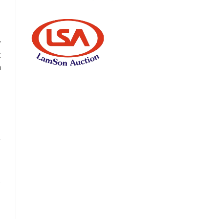
ý
t
n