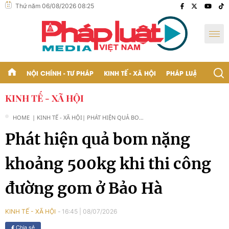
Thứ năm 06/08/2026 08:25
NỘI CHÍNH - TƯ PHÁP
KINH TẾ - XÃ HỘI
PHÁP LUẬT - BẠN Đ
KINH TẾ - XÃ HỘI
HOME
| KINH TẾ - XÃ HỘI
| PHÁT HIỆN QUẢ BOM
NẶNG KHOẢNG 500KG
Phát hiện quả bom nặng
KHI THI CÔNG ĐƯỜNG
GOM Ở BẢO HÀ
khoảng 500kg khi thi công
đường gom ở Bảo Hà
16:45
|
08/07/2026
KINH TẾ - XÃ HỘI
Chia sẻ