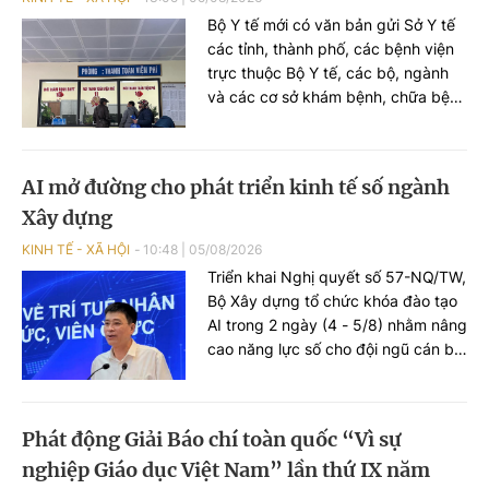
Bộ Y tế mới có văn bản gửi Sở Y tế
các tỉnh, thành phố, các bệnh viện
trực thuộc Bộ Y tế, các bộ, ngành
và các cơ sở khám bệnh, chữa bệnh
trên toàn quốc yêu cầu chấn chỉnh
tình trạng người có thẻ bảo hiểm y
tế (BHYT) khám đúng quy định
AI mở đường cho phát triển kinh tế số ngành
nhưng vẫn bị thu thêm chi phí ngoài
Xây dựng
phần đồng chi trả, nhằm bảo đảm
quyền lợi hợp pháp của người tham
KINH TẾ - XÃ HỘI
10:48
|
05/08/2026
gia BHYT.
Triển khai Nghị quyết số 57-NQ/TW,
Bộ Xây dựng tổ chức khóa đào tạo
AI trong 2 ngày (4 - 5/8) nhằm nâng
cao năng lực số cho đội ngũ cán bộ,
công chức, viên chức, từng bước
chuyển từ quản lý truyền thống
sang quản trị dựa trên dữ liệu, góp
Phát động Giải Báo chí toàn quốc “Vì sự
phần giảm chi phí hành chính và tạo
nghiệp Giáo dục Việt Nam” lần thứ IX năm
động lực phát triển kinh tế số ngành