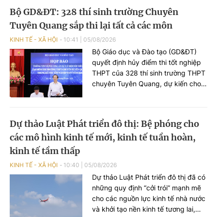
Nghị lực Việt”, góp phần lan tỏa tinh
Bộ GD&ĐT: 328 thí sinh trường Chuyên
thần vượt khó, khẳng định bản lĩnh
Tuyên Quang sắp thi lại tất cả các môn
và khát vọng cống hiến của người
trẻ khuyết tật.
KINH TẾ - XÃ HỘI
10:41
|
05/08/2026
Bộ Giáo dục và Đào tạo (GD&ĐT)
quyết định hủy điểm thi tốt nghiệp
THPT của 328 thí sinh trường THPT
chuyên Tuyên Quang, dự kiến cho
các thí sinh này thi lại tất cả môn
vào ngày 14- 15/8; kết quả thi dự
kiến công bố vào ngày 19/8. Đại
Dự thảo Luật Phát triển đô thị: Bệ phóng cho
diện Bộ Công an thông tin liên quan
các mô hình kinh tế mới, kinh tế tuần hoàn,
đến các vi phạm tại điểm thi...
kinh tế tầm thấp
KINH TẾ - XÃ HỘI
10:40
|
05/08/2026
Dự thảo Luật Phát triển đô thị đã có
những quy định “cởi trói” mạnh mẽ
cho các nguồn lực kinh tế nhà nước
và khởi tạo nền kinh tế tương lai,