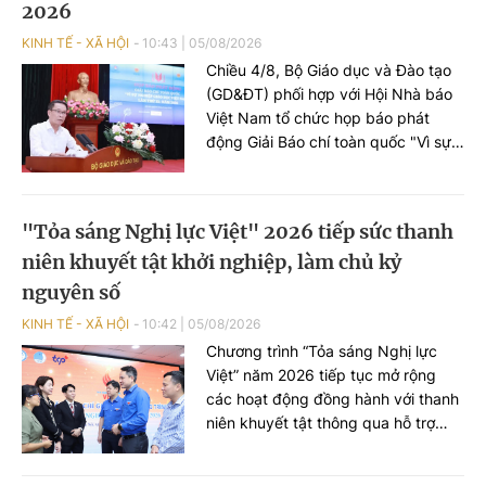
Xây dựng.
2026
KINH TẾ - XÃ HỘI
10:43
|
05/08/2026
Chiều 4/8, Bộ Giáo dục và Đào tạo
(GD&ĐT) phối hợp với Hội Nhà báo
Việt Nam tổ chức họp báo phát
động Giải Báo chí toàn quốc "Vì sự
nghiệp Giáo dục Việt Nam" lần thứ
IX - năm 2026.
"Tỏa sáng Nghị lực Việt" 2026 tiếp sức thanh
niên khuyết tật khởi nghiệp, làm chủ kỷ
nguyên số
KINH TẾ - XÃ HỘI
10:42
|
05/08/2026
Chương trình “Tỏa sáng Nghị lực
Việt” năm 2026 tiếp tục mở rộng
các hoạt động đồng hành với thanh
niên khuyết tật thông qua hỗ trợ
khởi nghiệp, chuyển đổi số, tìm kiếm
tài năng và Ngày hội “Tỏa sáng