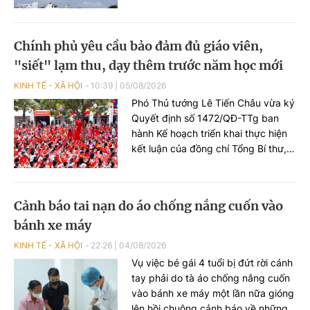
kinh tế số, kinh tế xanh, kinh tế tuần
hoàn, kinh tế tầm thấp và kinh tế
bạc…
Chính phủ yêu cầu bảo đảm đủ giáo viên,
"siết" lạm thu, dạy thêm trước năm học mới
KINH TẾ - XÃ HỘI
10:39
|
05/08/2026
Phó Thủ tướng Lê Tiến Châu vừa ký
Quyết định số 1472/QĐ-TTg ban
hành Kế hoạch triển khai thực hiện
kết luận của đồng chí Tổng Bí thư,
Chủ tịch nước Tô Lâm tại buổi làm
việc về công tác chuẩn bị năm học
2026 - 2027 và tình hình triển khai
Cảnh báo tai nạn do áo chống nắng cuốn vào
thực hiện Nghị quyết số 71-NQ/TW
bánh xe máy
của Bộ Chính trị về đột phá phát
triển giáo dục và đào tạo (Kế
KINH TẾ - XÃ HỘI
22:26
|
04/08/2026
hoạch).
Vụ việc bé gái 4 tuổi bị đứt rời cánh
tay phải do tà áo chống nắng cuốn
vào bánh xe máy một lần nữa gióng
lên hồi chuông cảnh báo về những