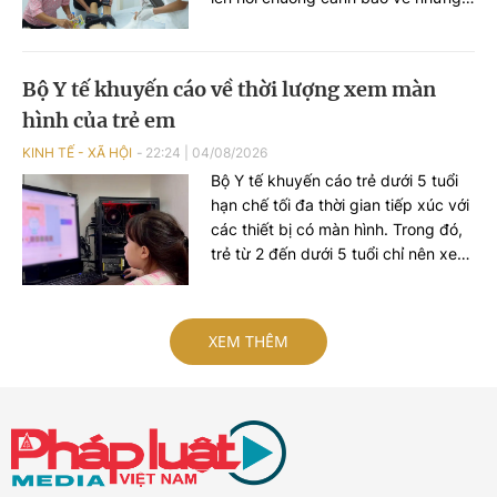
tai nạn đáng tiếc có thể xảy ra nếu
sử dụng áo chống nắng khi điều
khiển xe máy không đúng cách.
Bộ Y tế khuyến cáo về thời lượng xem màn
hình của trẻ em
KINH TẾ - XÃ HỘI
22:24
|
04/08/2026
Bộ Y tế khuyến cáo trẻ dưới 5 tuổi
hạn chế tối đa thời gian tiếp xúc với
các thiết bị có màn hình. Trong đó,
trẻ từ 2 đến dưới 5 tuổi chỉ nên xem
màn hình không quá 1 giờ mỗi ngày,
còn trẻ 1 tuổi không nên sử dụng
các thiết bị này để giải trí.
XEM THÊM