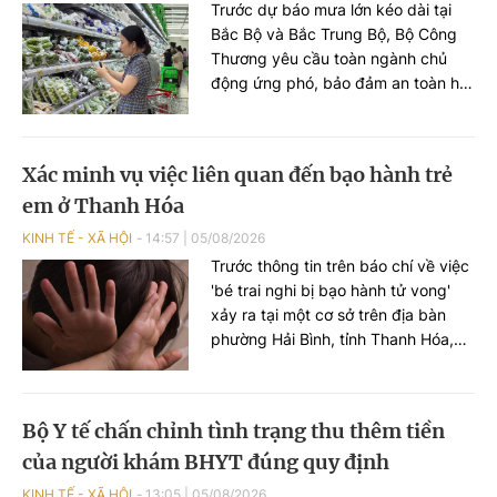
Trước dự báo mưa lớn kéo dài tại
Bắc Bộ và Bắc Trung Bộ, Bộ Công
Thương yêu cầu toàn ngành chủ
động ứng phó, bảo đảm an toàn hồ
chứa thủy điện, cung ứng hàng hóa
thiết yếu và xử lý nghiêm tình trạng
đầu cơ, tăng giá trong thiên tai.
Xác minh vụ việc liên quan đến bạo hành trẻ
em ở Thanh Hóa
KINH TẾ - XÃ HỘI
14:57
|
05/08/2026
Trước thông tin trên báo chí về việc
'bé trai nghi bị bạo hành tử vong'
xảy ra tại một cơ sở trên địa bàn
phường Hải Bình, tỉnh Thanh Hóa,
ngày 5/8, Cục Bà mẹ và Trẻ em, Bộ
Y tế đã có công văn gửi Sở Y tế tỉnh
Thanh Hóa về việc xử lý vụ việc liên
Bộ Y tế chấn chỉnh tình trạng thu thêm tiền
quan đến trẻ em.
của người khám BHYT đúng quy định
KINH TẾ - XÃ HỘI
13:05
|
05/08/2026