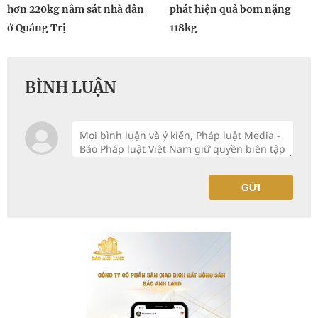
hơn 220kg nằm sát nhà dân
phát hiện quả bom nặng
ở Quảng Trị
118kg
BÌNH LUẬN
GỬI