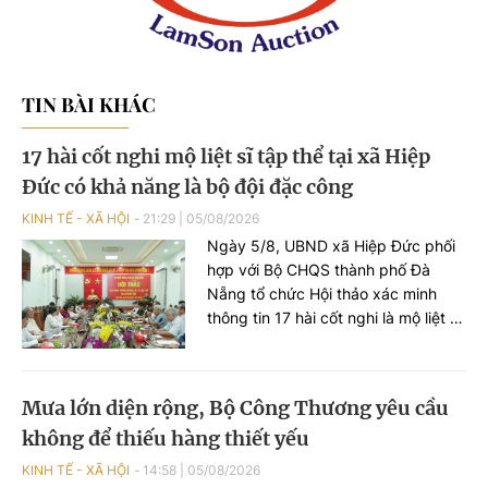
TIN BÀI KHÁC
17 hài cốt nghi mộ liệt sĩ tập thể tại xã Hiệp
Đức có khả năng là bộ đội đặc công
KINH TẾ - XÃ HỘI
21:29
|
05/08/2026
Ngày 5/8, UBND xã Hiệp Đức phối
hợp với Bộ CHQS thành phố Đà
Nẵng tổ chức Hội thảo xác minh
thông tin 17 hài cốt nghi là mộ liệt sĩ
tập thể được phát hiện, cất bốc tại
khu vực Đồi Thị, xã Hiệp Đức.
Mưa lớn diện rộng, Bộ Công Thương yêu cầu
không để thiếu hàng thiết yếu
KINH TẾ - XÃ HỘI
14:58
|
05/08/2026