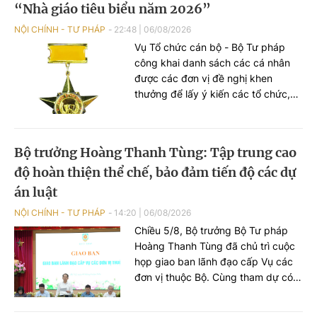
“Nhà giáo tiêu biểu năm 2026”
NỘI CHÍNH - TƯ PHÁP
22:48
|
06/08/2026
Vụ Tổ chức cán bộ - Bộ Tư pháp
công khai danh sách các cá nhân
được các đơn vị đề nghị khen
thưởng để lấy ý kiến các tổ chức,
cá nhân theo quy định.
Bộ trưởng Hoàng Thanh Tùng: Tập trung cao
độ hoàn thiện thể chế, bảo đảm tiến độ các dự
án luật
NỘI CHÍNH - TƯ PHÁP
14:20
|
06/08/2026
Chiều 5/8, Bộ trưởng Bộ Tư pháp
Hoàng Thanh Tùng đã chủ trì cuộc
họp giao ban lãnh đạo cấp Vụ các
đơn vị thuộc Bộ. Cùng tham dự có
các Thứ trưởng: Nguyễn Thanh
Tịnh, Đặng Hoàng Oanh, Mai Lương