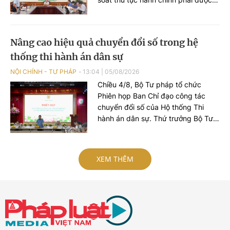
tiếp cận theo tư duy mới, không chỉ
dừng lại ở việc số hóa các quy trình,
biểu mẫu hay thay thế một số thao
Nâng cao hiệu quả chuyển đổi số trong hệ
tác thủ công bằng công nghệ, mà
thống thi hành án dân sự
phải hướng tới xây dựng một nền
tảng thực sự thông minh, chủ động,
NỘI CHÍNH - TƯ PHÁP
13:04
|
05/08/2026
dựa trên dữ liệu và tạo ra giá trị gia
Chiều 4/8, Bộ Tư pháp tổ chức
tăng cho công tác quản lý nhà
Phiên họp Ban Chỉ đạo công tác
nước.
chuyển đổi số của Hộ thống Thi
hành án dân sự. Thứ trưởng Bộ Tư
pháp Mai Lương Khôi, Trưởng Ban
Chỉ đạo công tác chuyển đổi số của
Hệ thống Thi hành án dân sự (Ban
XEM THÊM
Chỉ đạo).