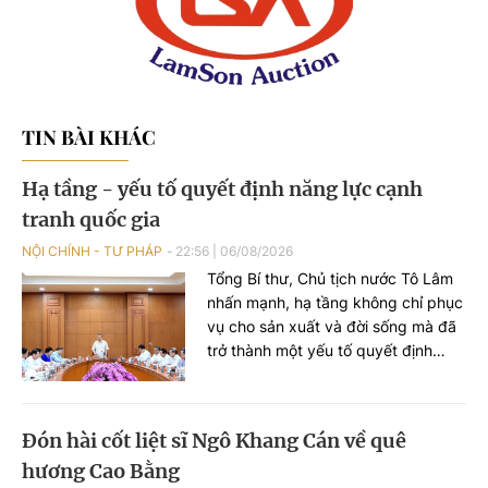
TIN BÀI KHÁC
Hạ tầng - yếu tố quyết định năng lực cạnh
tranh quốc gia
NỘI CHÍNH - TƯ PHÁP
22:56
|
06/08/2026
Tổng Bí thư, Chủ tịch nước Tô Lâm
nhấn mạnh, hạ tầng không chỉ phục
vụ cho sản xuất và đời sống mà đã
trở thành một yếu tố quyết định
năng lực cạnh tranh quốc gia. Hạ
tầng phải trở thành một ngành kinh
tế chiến lược, tạo ra thị trường lớn
Đón hài cốt liệt sĩ Ngô Khang Cán về quê
để phát triển năng lực sản xuất
hương Cao Bằng
trong nước.