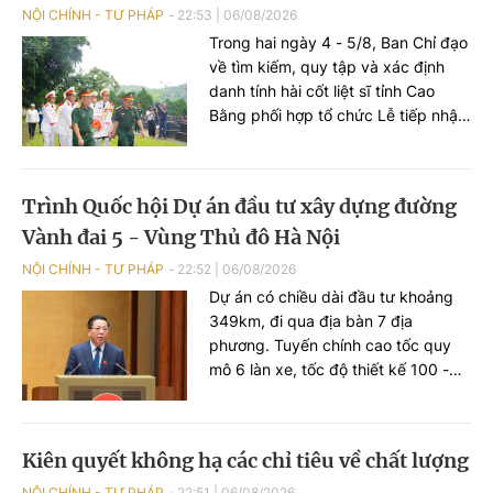
NỘI CHÍNH - TƯ PHÁP
22:53
|
06/08/2026
Trong hai ngày 4 - 5/8, Ban Chỉ đạo
về tìm kiếm, quy tập và xác định
danh tính hài cốt liệt sĩ tỉnh Cao
Bằng phối hợp tổ chức Lễ tiếp nhận
hài cốt liệt sĩ Ngô Khang Cán từ tỉnh
Quảng Ninh về quê hương, tổ chức
Lễ truy điệu và an táng tại Nghĩa
Trình Quốc hội Dự án đầu tư xây dựng đường
trang liệt sĩ Nguyên Bình, xã
Vành đai 5 - Vùng Thủ đô Hà Nội
Nguyên Bình, tỉnh Cao Bằng.
NỘI CHÍNH - TƯ PHÁP
22:52
|
06/08/2026
Dự án có chiều dài đầu tư khoảng
349km, đi qua địa bàn 7 địa
phương. Tuyến chính cao tốc quy
mô 6 làn xe, tốc độ thiết kế 100 -
120km/h; đường song hành quy mô
tối thiểu 2 làn xe, tốc độ thiết kế 60
- 80km/h. Phạm vi thực hiện giải
Kiên quyết không hạ các chỉ tiêu về chất lượng
phóng mặt bằng trên toàn bộ quy
mô mặt cắt ngang Vành đai 5. Tổng
NỘI CHÍNH - TƯ PHÁP
22:51
|
06/08/2026