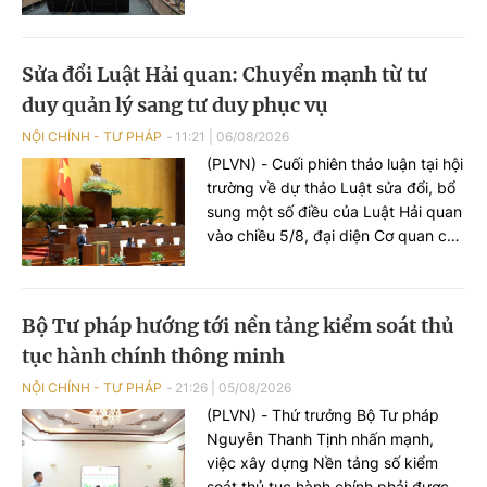
với chức năng, nhiệm vụ của Bộ,
ngành Tư pháp.
Sửa đổi Luật Hải quan: Chuyển mạnh từ tư
duy quản lý sang tư duy phục vụ
NỘI CHÍNH - TƯ PHÁP
11:21
|
06/08/2026
(PLVN) - Cuối phiên thảo luận tại hội
trường về dự thảo Luật sửa đổi, bổ
sung một số điều của Luật Hải quan
vào chiều 5/8, đại diện Cơ quan chủ
trì soạn thảo - Bộ trưởng Bộ Tài
chính Ngô Văn Tuấn khẳng định sẽ
tiếp thu đầy đủ các ý kiến để hoàn
Bộ Tư pháp hướng tới nền tảng kiểm soát thủ
thiện dự thảo Luật theo hướng xây
tục hành chính thông minh
dựng Hải quan số, Hải quan thông
minh, chuyển mạnh từ tư duy quản
NỘI CHÍNH - TƯ PHÁP
21:26
|
05/08/2026
lý sang tư duy phục vụ.
(PLVN) - Thứ trưởng Bộ Tư pháp
Nguyễn Thanh Tịnh nhấn mạnh,
việc xây dựng Nền tảng số kiểm
soát thủ tục hành chính phải được