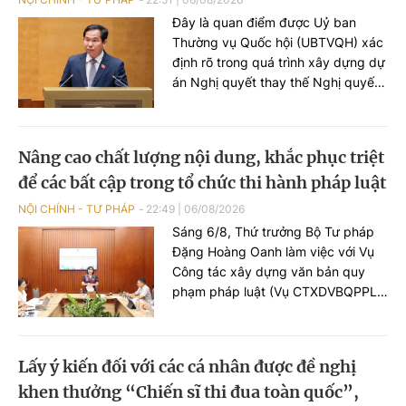
diện tích đất chiếm dụng sơ bộ
Đây là quan điểm được Uỷ ban
khoảng 4.011 ha.
Thường vụ Quốc hội (UBTVQH) xác
định rõ trong quá trình xây dựng dự
án Nghị quyết thay thế Nghị quyết
số 96/2019/QH14 về công tác
phòng, chống tội phạm và vi phạm
pháp luật, công tác của Viện kiểm
Nâng cao chất lượng nội dung, khắc phục triệt
sát nhân dân, Tòa án nhân dân và
để các bất cập trong tổ chức thi hành pháp luật
công tác thi hành án.
NỘI CHÍNH - TƯ PHÁP
22:49
|
06/08/2026
Sáng 6/8, Thứ trưởng Bộ Tư pháp
Đặng Hoàng Oanh làm việc với Vụ
Công tác xây dựng văn bản quy
phạm pháp luật (Vụ CTXDVBQPPL)
về tình hình, tiến độ xây dựng hồ sơ
dự án Luật về văn bản quy phạm
pháp luật (VBQPPL).
Lấy ý kiến đối với các cá nhân được đề nghị
khen thưởng “Chiến sĩ thi đua toàn quốc”,