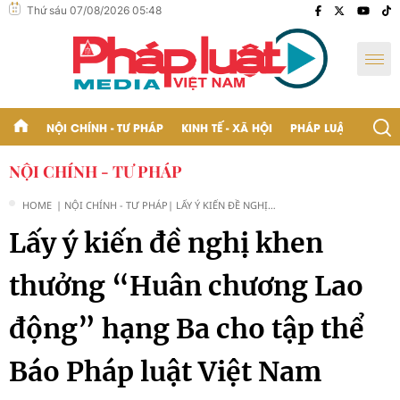
Thứ sáu 07/08/2026 05:48
NỘI CHÍNH - TƯ PHÁP
KINH TẾ - XÃ HỘI
PHÁP LUẬT - BẠN Đ
NỘI CHÍNH - TƯ PHÁP
HOME
| NỘI CHÍNH - TƯ PHÁP
| LẤY Ý KIẾN ĐỀ NGHỊ
KHEN THƯỞNG “HUÂN
Lấy ý kiến đề nghị khen
CHƯƠNG LAO ĐỘNG”
HẠNG BA CHO TẬP THỂ
BÁO PHÁP LUẬT VIỆT
thưởng “Huân chương Lao
NAM
động” hạng Ba cho tập thể
Báo Pháp luật Việt Nam