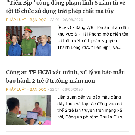
"Tiến Bịp" cùng đồng phạm lĩnh 8 năm tù về
giám đốc thẩm hoặc tái thẩm.
tội tổ chức sử dụng trái phép chất ma túy
PHÁP LUẬT - BẠN ĐỌC
23:01
|
08/08/2026
(PLVN) - Sáng 7/8, Tòa án nhân dân
khu vực 6 - Hải Phòng mở phiên tòa
sơ thẩm xét xử bị cáo Nguyễn
Thành Long (tức “Tiến Bịp”) và
đồng phạm về tội “Tổ chức sử dụng
trái phép chất ma túy”.
Công an TP HCM xác minh, xử lý vụ bảo mẫu
bạo hành 2 trẻ ở trường mầm non
PHÁP LUẬT - BẠN ĐỌC
22:57
|
08/08/2026
Liên quan đến vụ bảo mẫu dùng
dây thun và tay tác động vào cơ
thể 2 trẻ lan truyền trên mạng xã
hội, Công an phường Thuận Giao
(TP HCM) nhanh chóng xác minh,
làm rõ vụ việc.