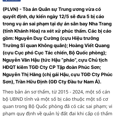
(PLVN) - Tòa án Quân sự Trung ương vừa có
quyết định, dự kiến ngày 12/5 sẽ đưa 5 bị cáo
trong vụ án sai phạm tại dự án sân bay Nha Trang
(tỉnh Khánh Hòa) ra xét xử phúc thẩm. Các bị cáo
gồm: Nguyễn Duy Cường (cựu Hiệu trưởng
Trường Sĩ quan Không quân); Hoàng Viết Quang
(cựu Cục phó Cục Tác chiến, Bộ Quốc phòng);
Nguyễn Văn Hậu (tức Hậu “pháo”, cựu Chủ tịch
HĐQT kiêm TGĐ Cty CP Tập đoàn Phúc Sơn;
Nguyễn Thị Hằng (chị gái Hậu, cựu TGĐ Cty Phúc
Sơn), Trần Hữu Định (GĐ Cty Đầu tư Nam Á).
Theo bản án sơ thẩm, từ 2015 - 2024, một số cán
bộ UBND tỉnh và một số bị cáo thuộc một số cơ
quan trong Bộ Quốc phòng đã có các sai phạm; vi
phạm quy định về quản lý đất đai khi cấp có thẩm