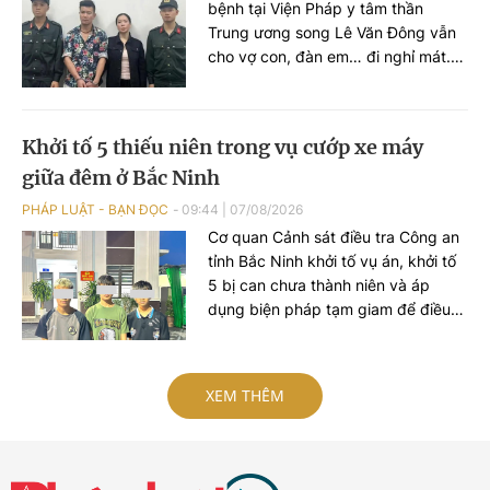
bệnh tại Viện Pháp y tâm thần
Trung ương song Lê Văn Đông vẫn
cho vợ con, đàn em… đi nghỉ mát.
Trước khi đi chơi, anh ta trốn viện đi
mua ma túy rồi tổ chức sử dụng
ngoài bãi biển. VKSND TP Hà Nội
Khởi tố 5 thiếu niên trong vụ cướp xe máy
đã ban hành cáo trạng truy tố Lê
giữa đêm ở Bắc Ninh
Văn Đông cùng loạt đối tượng...
PHÁP LUẬT - BẠN ĐỌC
09:44
|
07/08/2026
Cơ quan Cảnh sát điều tra Công an
tỉnh Bắc Ninh khởi tố vụ án, khởi tố
5 bị can chưa thành niên và áp
dụng biện pháp tạm giam để điều
tra về hành vi "Cướp tài sản" sau vụ
cướp xe máy xảy ra trên địa bàn xã
Xuân Cẩm.
XEM THÊM