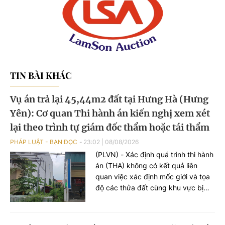
TIN BÀI KHÁC
Vụ án trả lại 45,44m2 đất tại Hưng Hà (Hưng
Yên): Cơ quan Thi hành án kiến nghị xem xét
lại theo trình tự giám đốc thẩm hoặc tái thẩm
PHÁP LUẬT - BẠN ĐỌC
23:02
|
08/08/2026
(PLVN) - Xác định quá trình thi hành
án (THA) không có kết quả liên
quan việc xác định mốc giới và tọa
độ các thửa đất cùng khu vực bị
chồng lấn, Thi hành án dân sự
(THADS) tỉnh Hưng Yên kiến nghị
xem xét lại bản án theo trình tự