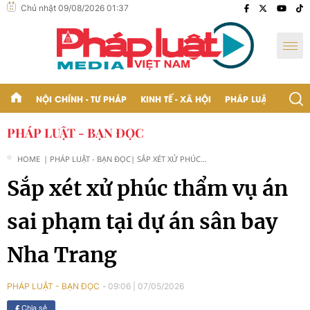
Chủ nhật 09/08/2026 01:37
NỘI CHÍNH - TƯ PHÁP
KINH TẾ - XÃ HỘI
PHÁP LUẬT - BẠN Đ
PHÁP LUẬT - BẠN ĐỌC
HOME
| PHÁP LUẬT - BẠN ĐỌC
| SẮP XÉT XỬ PHÚC
THẨM VỤ ÁN SAI PHẠM
Sắp xét xử phúc thẩm vụ án
TẠI DỰ ÁN SÂN BAY NHA
TRANG
sai phạm tại dự án sân bay
Nha Trang
09:06
|
07/05/2026
PHÁP LUẬT - BẠN ĐỌC
Chia sẻ