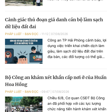
Nai) đã thông tin diễn biến sự việc
phát hiện hàng nghìn con heo
dương tính với chất cấm Salbutamol
Cảnh giác thủ đoạn giả danh cán bộ làm sạch
(thuộc nhóm Beta-agonist, chất tạo
dữ liệu đất đai
nạc bị cấm sử dụng trong chăn
nuôi) tại nhiều cơ sở chăn nuôi, thu
PHÁP LUẬT - BẠN ĐỌC
11:12
|
07/08/2026
gom trên địa bàn.
Công an TP Hải Phòng cảnh báo, lợi
dụng việc triển khai chiến dịch làm
giàu, làm sạch dữ liệu đất đai trên
địa bàn, các đối tượng có thể giả
danh cán bộ địa chính hoặc Công
an để tiếp cận, thu thập thông tin
cá nhân, phát tán mã độc và chiếm
Bộ Công an khám xét khẩn cấp nơi ở của Huấn
đoạt tài sản của người dân.
Hoa Hồng
PHÁP LUẬT - BẠN ĐỌC
09:47
|
07/08/2026
Chiều 6/8, Cơ quan CSĐT Bộ Công
an đã phối hợp với các lực lượng
chức năng tiến hành khám xét khẩn