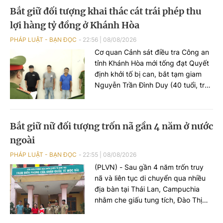
Bắt giữ đối tượng khai thác cát trái phép thu
lợi hàng tỷ đồng ở Khánh Hòa
PHÁP LUẬT - BẠN ĐỌC
22:56
|
08/08/2026
Cơ quan Cảnh sát điều tra Công an
tỉnh Khánh Hòa mới tống đạt Quyết
định khởi tố bị can, bắt tạm giam
Nguyễn Trần Đình Duy (40 tuổi, trú
phường Tây Nha Trang) về hành vi
“Vi phạm quy định về khai thác tài
nguyên”, theo Điều 227 Bộ luật Hình
Bắt giữ nữ đối tượng trốn nã gần 4 năm ở nước
sự.
ngoài
PHÁP LUẬT - BẠN ĐỌC
22:55
|
08/08/2026
(PLVN) - Sau gần 4 năm trốn truy
nã và liên tục di chuyển qua nhiều
địa bàn tại Thái Lan, Campuchia
nhằm che giấu tung tích, Đào Thị
Trang (tuổi 32, đăng ký thường trú
ở Hải Phòng) bị bắt giữ.