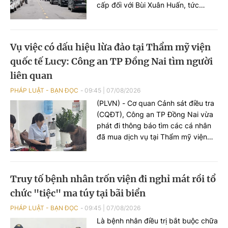
cấp đối với Bùi Xuân Huấn, tức
Huấn Hoa Hồng.
Vụ việc có dấu hiệu lừa đảo tại Thẩm mỹ viện
quốc tế Lucy: Công an TP Đồng Nai tìm người
liên quan
PHÁP LUẬT - BẠN ĐỌC
09:45
|
07/08/2026
(PLVN) - Cơ quan Cảnh sát điều tra
(CQĐT), Công an TP Đồng Nai vừa
phát đi thông báo tìm các cá nhân
đã mua dịch vụ tại Thẩm mỹ viện
quốc tế (TMV) Lucy để phục vụ
điều tra.
Truy tố bệnh nhân trốn viện đi nghỉ mát rồi tổ
chức "tiệc" ma túy tại bãi biển
PHÁP LUẬT - BẠN ĐỌC
09:45
|
07/08/2026
Là bệnh nhân điều trị bắt buộc chữa