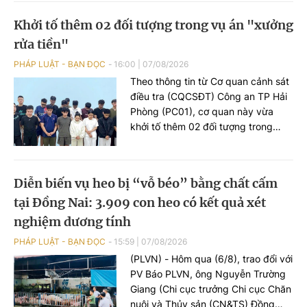
Khởi tố thêm 02 đối tượng trong vụ án "xưởng
rửa tiền"
PHÁP LUẬT - BẠN ĐỌC
16:00
|
07/08/2026
Theo thông tin từ Cơ quan cảnh sát
điều tra (CQCSĐT) Công an TP Hải
Phòng (PC01), cơ quan này vừa
khởi tố thêm 02 đối tượng trong
đường dây tổ chức đánh bạc xuyên
quốc gia, gồm Nguyễn An Huy (SN
2005), trú tại phường Hạc Thành,
Diễn biến vụ heo bị “vỗ béo” bằng chất cấm
tỉnh Thanh Hoá và đối tượng Hoàng
tại Đồng Nai: 3.909 con heo có kết quả xét
Xuân Đức (SN 2003), trú tại phường
Châu Sơn, tỉnh Ninh Bình, 02 đối
nghiệm dương tính
tượng này bị khởi tố tội danh “Đánh
PHÁP LUẬT - BẠN ĐỌC
15:59
|
07/08/2026
bạc”.
(PLVN) - Hôm qua (6/8), trao đổi với
PV Báo PLVN, ông Nguyễn Trường
Giang (Chi cục trưởng Chi cục Chăn
nuôi và Thủy sản (CN&TS) Đồng