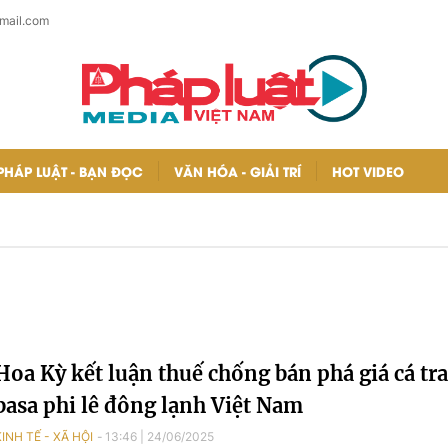
mail.com
PHÁP LUẬT - BẠN ĐỌC
VĂN HÓA - GIẢI TRÍ
HOT VIDEO
Hoa Kỳ kết luận thuế chống bán phá giá cá tra
basa phi lê đông lạnh Việt Nam
KINH TẾ - XÃ HỘI
13:46
|
24/06/2025