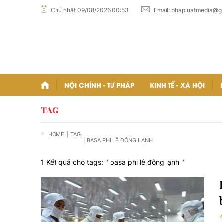
Chủ nhật 09/08/2026 00:53
Email:
phapluatmedia@g
NỘI CHÍNH - TƯ PHÁP
KINH TẾ - XÃ HỘI
TAG
HOME
| TAG
| BASA PHI LÊ ĐÔNG LẠNH
1 Kết quả cho tags: "
basa phi lê đông lạnh
"