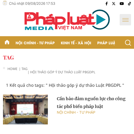
Chủ nhật 09/08/2026 17:53
NỘI CHÍNH - TƯ PHÁP
KINH TẾ - XÃ HỘI
PHÁP LUẬT - BẠN Đ
TAG
HOME
| TAG
| HỘI THẢO GÓP Ý DỰ THẢO LUẬT PBGDPL
1 Kết quả cho tags: "
Hội thảo góp ý dự thảo Luật PBGDPL
"
Cần bảo đảm nguồn lực cho công
tác phổ biến pháp luật
NỘI CHÍNH - TƯ PHÁP