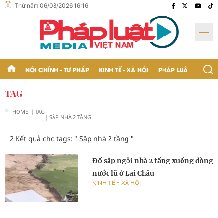
Thứ năm 06/08/2026 16:16
NỘI CHÍNH - TƯ PHÁP
KINH TẾ - XÃ HỘI
PHÁP LUẬT - BẠN Đ
TAG
HOME
| TAG
| SẬP NHÀ 2 TẦNG
2 Kết quả cho tags: "
Sập nhà 2 tầng
"
Đổ sập ngôi nhà 2 tầng xuống dòng
nước lũ ở Lai Châu
KINH TẾ - XÃ HỘI