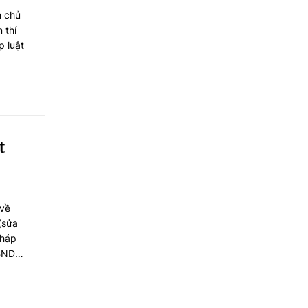
h chủ
 thí
p luật
t
 về
(sửa
Pháp
UBND
ị