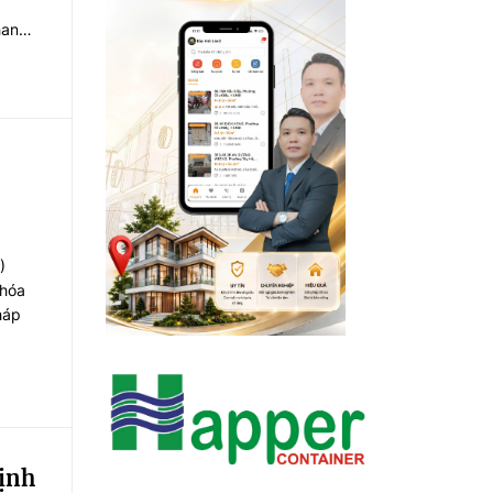
hanh
pháp
)
 hóa
háp
định