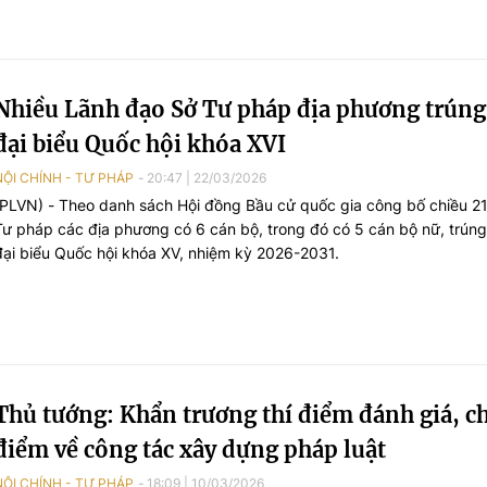
luật, pháp lệnh, nghị quyết đã có hiệu lực thi hành trước ngày 01/4/2
Nhiều Lãnh đạo Sở Tư pháp địa phương trúng
đại biểu Quốc hội khóa XVI
NỘI CHÍNH - TƯ PHÁP
20:47
|
22/03/2026
(PLVN) - Theo danh sách Hội đồng Bầu cử quốc gia công bố chiều 21
Tư pháp các địa phương có 6 cán bộ, trong đó có 5 cán bộ nữ, trún
đại biểu Quốc hội khóa XV, nhiệm kỳ 2026-2031.
Thủ tướng: Khẩn trương thí điểm đánh giá, 
điểm về công tác xây dựng pháp luật
NỘI CHÍNH - TƯ PHÁP
18:09
|
10/03/2026