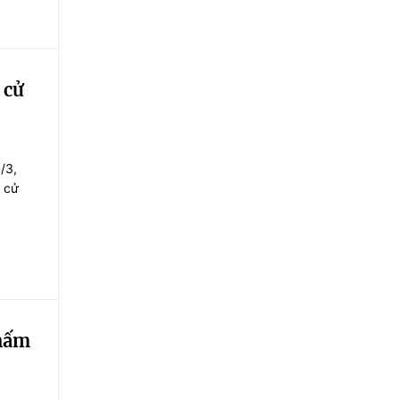
026.
 cử
/3,
g cử
chấm