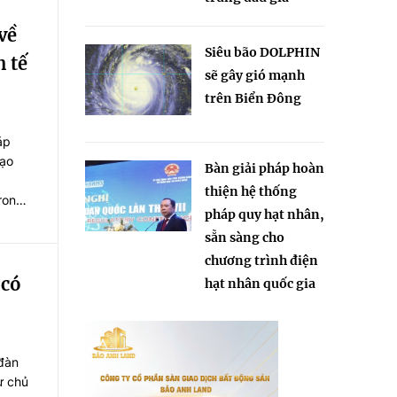
về
Siêu bão DOLPHIN
h tế
sẽ gây gió mạnh
trên Biển Đông
áp
tạo
Bàn giải pháp hoàn
thiện hệ thống
rong
pháp quy hạt nhân,
sẵn sàng cho
chương trình điện
 có
hạt nhân quốc gia
 đàn
ự chủ