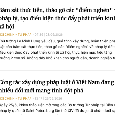
Bám sát thực tiễn, tháo gỡ các "điểm nghẽn" 
pháp lý, tạo điều kiện thúc đẩy phát triển kin
xã hội
NỘI CHÍNH - TƯ PHÁP
07:36
|
28/06/2026
Thủ tướng Lê Minh Hưng yêu cầu, quá trình xây dựng, hoàn thiện ph
luật cần bám sát thực tiễn, tháo gỡ các "điểm nghẽn" về pháp lý để 
điều kiện thúc đẩy phát triển kinh tế xã hội, thực hiện mục tiêu tăng
trưởng 2 con số. Không đẩy khó khăn cho người dân, doanh nghiệp t
thiết kế chính sách và xây dựng pháp luật...
Công tác xây dựng pháp luật ở Việt Nam đang
nhiều đổi mới mang tính đột phá
NỘI CHÍNH - TƯ PHÁP
13:17
|
26/06/2026
Ngày 25/6, Phiên thảo luận mở rộng các Bộ trưởng Tư pháp tại Diễn
pháp lý quốc tế Saint Petersburg lần thứ XIV đã được tổ chức dưới s