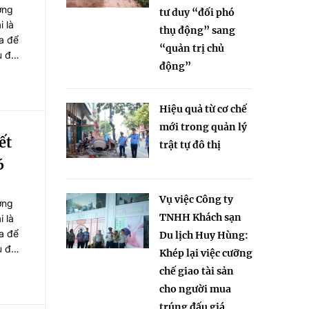
ởng
tư duy “đối phó
 là
thụ động” sang
ữa để
“quản trị chủ
u đã
động”
Hiệu quả từ cơ chế
mới trong quản lý
ết
trật tự đô thị
6
Vụ việc Công ty
ởng
TNHH Khách sạn
 là
ữa để
Du lịch Huy Hùng:
u đã
Khép lại việc cưỡng
chế giao tài sản
cho người mua
trúng đấu giá