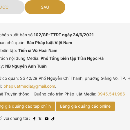
ƯỚC
SAU
 phép xuất bản số
102/GP-TTĐT ngày 24/6/2021
uan chủ quản:
Báo Pháp luật Việt Nam
biên tập:
Tiến sĩ Vũ Hoài Nam
rách nội dung Media:
Phó Tổng biên tập Trần Ngọc Hà
ký:
NB Nguyễn Anh Tuấn
ở cơ quan: Số 42/29 Phố Nguyễn Chí Thanh, phường Giảng Võ, TP. H
l:
phapluatmedia@gmail.com
.
hệ Truyền thông - Quảng cáo trên Pháp luật Media:
0945.541.986
g giá quảng cáo tạp chí in
Bảng giá quảng cáo online
ối với chúng tôi :