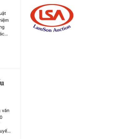
uật
nhiệm
àng
ác
t của
ấu
g văn
20
quyết
ành