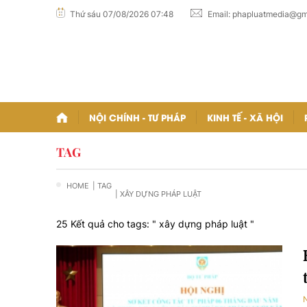
Thứ sáu 07/08/2026 07:48
Email:
phapluatmedia@gm
NỘI CHÍNH - TƯ PHÁP
KINH TẾ - XÃ HỘI
TAG
HOME
| TAG
| XÂY DỰNG PHÁP LUẬT
25 Kết quả cho tags: "
xây dựng pháp luật
"