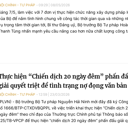
NỘI CHÍNH - TƯ PHÁP
09:29
|
08/05/2026
Sáng 7/5, làm việc với 7 đơn vị thực hiện chức năng xây dựng pháp l
của Bộ để nắm tình hình chung về công tác thời gian qua và những 
vụ trọng tâm thời gian tới, Bí thư Đảng uỷ, Bộ trưởng Bộ Tư pháp Ho
Thanh Tùng nhấn mạnh yêu cầu nâng cao hơn nữa chất lượng công t
thẩm định - mảng nhiệm vụ lớn nhất, nhiều nhất và thường xuyên nhấ
các đơn vị thuộc Bộ.
Thực hiện “Chiến dịch 20 ngày đêm” phấn đ
giải quyết triệt để tình trạng nợ đọng văn bản
NỘI CHÍNH - TƯ PHÁP
12:59
|
23/03/2026
(PLVN) - Bộ trưởng Bộ Tư pháp Nguyễn Hải Ninh mới đây đã ký Côn
số 1666/BTP-CTXDVBQPPL về việc triển khai thực hiện “Chiến dịch 
ngày đêm” theo chỉ đạo của Thường trực Chính phủ tại Thông báo số
125/TB-VPCP để thực hiện “chiến dịch 20 ngày đêm” phấn đấu giải 
triệt để tình trạng nợ đọng văn bản quy định chi tiết, hướng dẫn thi h