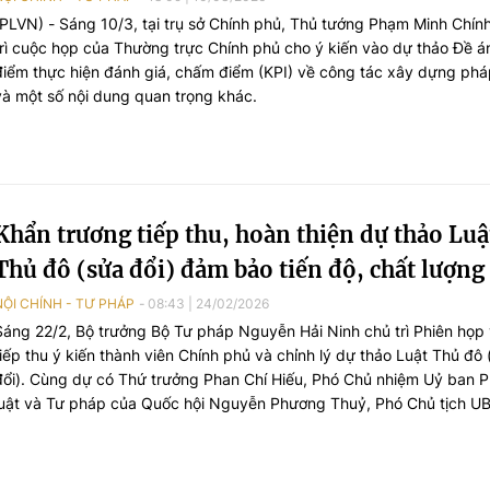
(PLVN) - Sáng 10/3, tại trụ sở Chính phủ, Thủ tướng Phạm Minh Chín
trì cuộc họp của Thường trực Chính phủ cho ý kiến vào dự thảo Đề án
điểm thực hiện đánh giá, chấm điểm (KPI) về công tác xây dựng phá
và một số nội dung quan trọng khác.
Khẩn trương tiếp thu, hoàn thiện dự thảo Luậ
Thủ đô (sửa đổi) đảm bảo tiến độ, chất lượng
NỘI CHÍNH - TƯ PHÁP
08:43
|
24/02/2026
Sáng 22/2, Bộ trưởng Bộ Tư pháp Nguyễn Hải Ninh chủ trì Phiên họp
tiếp thu ý kiến thành viên Chính phủ và chỉnh lý dự thảo Luật Thủ đô 
đổi). Cùng dự có Thứ trưởng Phan Chí Hiếu, Phó Chủ nhiệm Uỷ ban 
luật và Tư pháp của Quốc hội Nguyễn Phương Thuỷ, Phó Chủ tịch 
TP Hà Nội Nguyễn Xuân Lưu, Phó Chủ tịch HĐND TP Hà Nội Phạm Th
Thanh Mai.