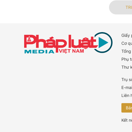
TR
Giấy
Cơ q
Tổng 
Phụ t
Thư 
Trụ s
E-mai
Liên 
Bản
Kết n