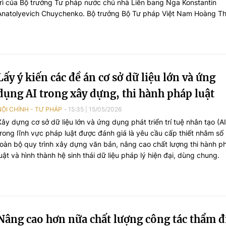
trì của Bộ trưởng Tư pháp nước chủ nhà Liên bang Nga Konstantin
Anatolyevich Chuychenko. Bộ trưởng Bộ Tư pháp Việt Nam Hoàng T
Tùng đã có bài phát biểu, thảo luận quan trọng trước Bộ trưởng Tư 
các nước cùng tham dự Diễn đàn.
Lấy ý kiến các đề án cơ sở dữ liệu lớn và ứng
dụng AI trong xây dựng, thi hành pháp luật
NỘI CHÍNH - TƯ PHÁP
15:35
|
15/05/2026
Xây dựng cơ sở dữ liệu lớn và ứng dụng phát triển trí tuệ nhân tạo (AI
trong lĩnh vực pháp luật được đánh giá là yêu cầu cấp thiết nhằm số
toàn bộ quy trình xây dựng văn bản, nâng cao chất lượng thi hành p
luật và hình thành hệ sinh thái dữ liệu pháp lý hiện đại, dùng chung.
Nâng cao hơn nữa chất lượng công tác thẩm 