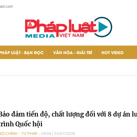
ail.com
PHÁP LUẬT - BẠN ĐỌC
VĂN HÓA - GIẢI TRÍ
HOT VIDEO
Bảo đảm tiến độ, chất lượng đối với 8 dự án l
trình Quốc hội
NỘI CHÍNH - TƯ PHÁP
09:59
|
03/07/2026