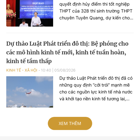
quyết định hủy điểm thi tốt nghiệp
THPT của 328 thí sinh trường THPT
chuyên Tuyên Quang, dự kiến cho
các thí sinh này thi lại tất cả môn
vào ngày 14- 15/8; kết quả thi dự
kiến công bố vào ngày 19/8. Đại
Dự thảo Luật Phát triển đô thị: Bệ phóng cho
diện Bộ Công an thông tin liên quan
các mô hình kinh tế mới, kinh tế tuần hoàn,
đến các vi phạm tại điểm thi...
kinh tế tầm thấp
KINH TẾ - XÃ HỘI
10:40
|
05/08/2026
Dự thảo Luật Phát triển đô thị đã có
những quy định “cởi trói” mạnh mẽ
cho các nguồn lực kinh tế nhà nước
và khởi tạo nền kinh tế tương lai,
kinh tế số, kinh tế xanh, kinh tế tuần
hoàn, kinh tế tầm thấp và kinh tế
bạc…
XEM THÊM