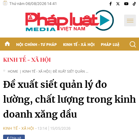
Thứ năm 06/08/2026 14:41
NỘI CHÍNH - TƯ PHÁP
KINH TẾ - XÃ HỘI
PHÁP LUẬT - BẠN Đ
KINH TẾ - XÃ HỘI
HOME
| KINH TẾ - XÃ HỘI
| ĐỀ XUẤT SIẾT QUẢN LÝ
ĐO LƯỜNG, CHẤT
Đề xuất siết quản lý đo
LƯỢNG TRONG KINH
DOANH XĂNG DẦU
lường, chất lượng trong kinh
doanh xăng dầu
13:14
|
15/05/2026
KINH TẾ - XÃ HỘI
Chia sẻ