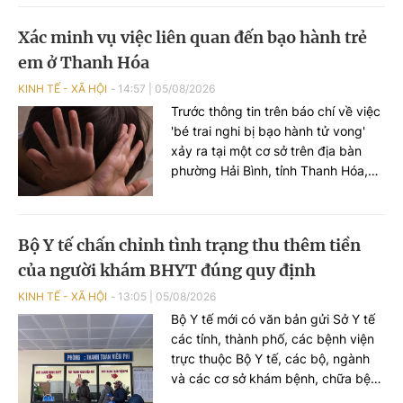
thiết yếu và xử lý nghiêm tình trạng
đầu cơ, tăng giá trong thiên tai.
Xác minh vụ việc liên quan đến bạo hành trẻ
em ở Thanh Hóa
KINH TẾ - XÃ HỘI
14:57
|
05/08/2026
Trước thông tin trên báo chí về việc
'bé trai nghi bị bạo hành tử vong'
xảy ra tại một cơ sở trên địa bàn
phường Hải Bình, tỉnh Thanh Hóa,
ngày 5/8, Cục Bà mẹ và Trẻ em, Bộ
Y tế đã có công văn gửi Sở Y tế tỉnh
Thanh Hóa về việc xử lý vụ việc liên
Bộ Y tế chấn chỉnh tình trạng thu thêm tiền
quan đến trẻ em.
của người khám BHYT đúng quy định
KINH TẾ - XÃ HỘI
13:05
|
05/08/2026
Bộ Y tế mới có văn bản gửi Sở Y tế
các tỉnh, thành phố, các bệnh viện
trực thuộc Bộ Y tế, các bộ, ngành
và các cơ sở khám bệnh, chữa bệnh
trên toàn quốc yêu cầu chấn chỉnh