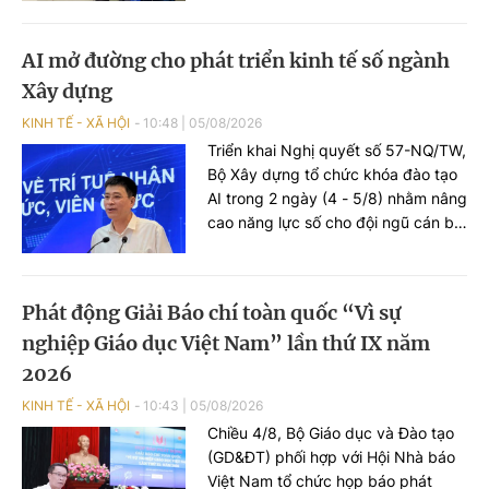
tình trạng người có thẻ bảo hiểm y
tế (BHYT) khám đúng quy định
AI mở đường cho phát triển kinh tế số ngành
nhưng vẫn bị thu thêm chi phí ngoài
Xây dựng
phần đồng chi trả, nhằm bảo đảm
quyền lợi hợp pháp của người tham
KINH TẾ - XÃ HỘI
10:48
|
05/08/2026
gia BHYT.
Triển khai Nghị quyết số 57-NQ/TW,
Bộ Xây dựng tổ chức khóa đào tạo
AI trong 2 ngày (4 - 5/8) nhằm nâng
cao năng lực số cho đội ngũ cán bộ,
công chức, viên chức, từng bước
chuyển từ quản lý truyền thống
sang quản trị dựa trên dữ liệu, góp
Phát động Giải Báo chí toàn quốc “Vì sự
phần giảm chi phí hành chính và tạo
nghiệp Giáo dục Việt Nam” lần thứ IX năm
động lực phát triển kinh tế số ngành
Xây dựng.
2026
KINH TẾ - XÃ HỘI
10:43
|
05/08/2026
Chiều 4/8, Bộ Giáo dục và Đào tạo
(GD&ĐT) phối hợp với Hội Nhà báo
Việt Nam tổ chức họp báo phát