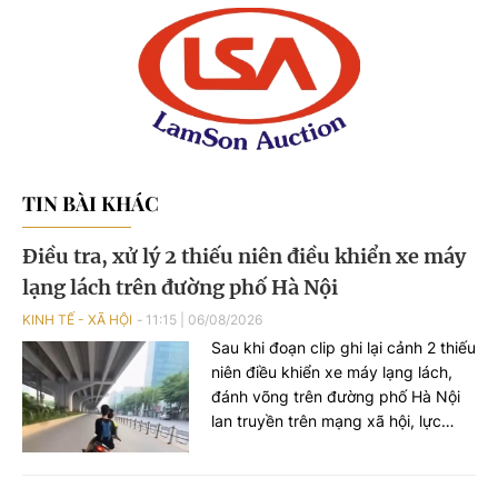
TIN BÀI KHÁC
Điều tra, xử lý 2 thiếu niên điều khiển xe máy
lạng lách trên đường phố Hà Nội
KINH TẾ - XÃ HỘI
11:15
|
06/08/2026
Sau khi đoạn clip ghi lại cảnh 2 thiếu
niên điều khiển xe máy lạng lách,
đánh võng trên đường phố Hà Nội
lan truyền trên mạng xã hội, lực
lượng Công an TP Hà Nội đã nhanh
chóng xác minh, làm rõ các đối
tượng liên quan để xử lý theo quy