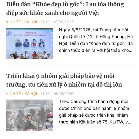
Diễn đàn “Khỏe đẹp từ gốc”: Lan tỏa thông
định.
điệp sức khỏe xanh cho người Việt
KINH TẾ - XÃ HỘI
11:13
|
06/08/2026
Ngày 5/8/2026, tại Trung tâm Hội
nghị Quốc tế (11 Lê Hồng Phong, Hà
Nội), Diễn đàn “Khỏe đẹp từ gốc” đã
chính thức diễn ra với hội thảo khoa
học chủ đề “Dinh dưỡng – Vận động
– Lối sống và Trường thọ”, quy tụ
dàn chuyên gia đầu ngành nhằm
Triển khai 9 nhóm giải pháp bảo vệ môi
chia sẻ các giải pháp chăm sóc sức
trường, ưu tiên xử lý ô nhiễm tại đô thị lớn
khỏe toàn diện và lan tỏa lối sống
xanh cho người Việt.
KINH TẾ - XÃ HỘI
11:12
|
06/08/2026
Theo Chương trình hành động mới
được Chính phủ ban hành, 9 nhóm
giải pháp sẽ được triển khai nhằm
thực hiện Kết luận số 75-KL/TW, với
trọng tâm là giải quyết các điểm
nóng về ô nhiễm môi trường, phát