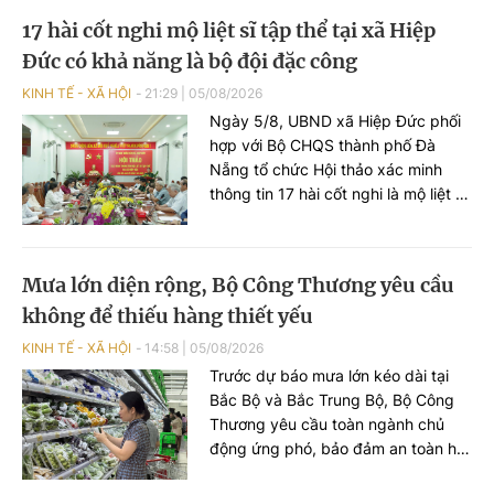
triển kinh tế các-bon thấp, tăng
17 hài cốt nghi mộ liệt sĩ tập thể tại xã Hiệp
cường thích ứng với biến đổi khí hậu
Đức có khả năng là bộ đội đặc công
và thúc đẩy chuyển đổi xanh.
KINH TẾ - XÃ HỘI
21:29
|
05/08/2026
Ngày 5/8, UBND xã Hiệp Đức phối
hợp với Bộ CHQS thành phố Đà
Nẵng tổ chức Hội thảo xác minh
thông tin 17 hài cốt nghi là mộ liệt sĩ
tập thể được phát hiện, cất bốc tại
khu vực Đồi Thị, xã Hiệp Đức.
Mưa lớn diện rộng, Bộ Công Thương yêu cầu
không để thiếu hàng thiết yếu
KINH TẾ - XÃ HỘI
14:58
|
05/08/2026
Trước dự báo mưa lớn kéo dài tại
Bắc Bộ và Bắc Trung Bộ, Bộ Công
Thương yêu cầu toàn ngành chủ
động ứng phó, bảo đảm an toàn hồ
chứa thủy điện, cung ứng hàng hóa