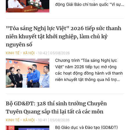
động Giải Báo chí toàn quốc "Vì sự
nghiệp Giáo dục Việt Nam" lần thứ
IX - năm 2026.
"Tỏa sáng Nghị lực Việt" 2026 tiếp sức thanh
niên khuyết tật khởi nghiệp, làm chủ kỷ
nguyên số
KINH TẾ - XÃ HỘI
10:42
|
05/08/2026
Chương trình “Tỏa sáng Nghị lực
Việt” năm 2026 tiếp tục mở rộng
các hoạt động đồng hành với thanh
niên khuyết tật thông qua hỗ trợ
khởi nghiệp, chuyển đổi số, tìm kiếm
tài năng và Ngày hội “Tỏa sáng
Nghị lực Việt”, góp phần lan tỏa tinh
Bộ GD&ĐT: 328 thí sinh trường Chuyên
thần vượt khó, khẳng định bản lĩnh
Tuyên Quang sắp thi lại tất cả các môn
và khát vọng cống hiến của người
trẻ khuyết tật.
KINH TẾ - XÃ HỘI
10:41
|
05/08/2026
Bộ Giáo dục và Đào tạo (GD&ĐT)