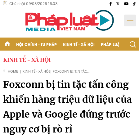
Chủ nhật 09/08/2026 16:03
NỘI CHÍNH - TƯ PHÁP
KINH TẾ - XÃ HỘI
PHÁP LUẬT - BẠN Đ
KINH TẾ - XÃ HỘI
HOME
| KINH TẾ - XÃ HỘI
| FOXCONN BỊ TIN TẶC
TẤN CÔNG KHIẾN HÀNG
Foxconn bị tin tặc tấn công
TRIỆU DỮ LIỆU CỦA
APPLE VÀ GOOGLE
ĐỨNG TRƯỚC NGUY CƠ
khiến hàng triệu dữ liệu của
BỊ RÒ RỈ
Apple và Google đứng trước
nguy cơ bị rò rỉ