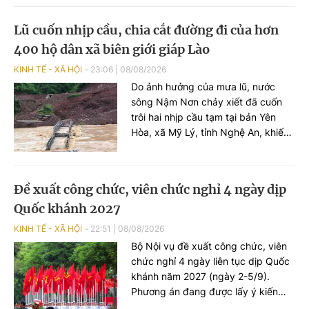
biến mưa lũ và bảo đảm an toàn
công trình.
Lũ cuốn nhịp cầu, chia cắt đường đi của hơn
400 hộ dân xã biên giới giáp Lào
KINH TẾ - XÃ HỘI
23:06
|
08/08/2026
Do ảnh hưởng của mưa lũ, nước
sông Nậm Nơn chảy xiết đã cuốn
trôi hai nhịp cầu tạm tại bản Yên
Hòa, xã Mỹ Lý, tỉnh Nghệ An, khiến
hơn 400 hộ dân ở 3 bản tạm thời bị
chia cắt với trung tâm xã.
Đề xuất công chức, viên chức nghỉ 4 ngày dịp
Quốc khánh 2027
KINH TẾ - XÃ HỘI
22:51
|
08/08/2026
Bộ Nội vụ đề xuất công chức, viên
chức nghỉ 4 ngày liên tục dịp Quốc
khánh năm 2027 (ngày 2-5/9).
Phương án đang được lấy ý kiến
các bộ, ngành trước khi trình Thủ