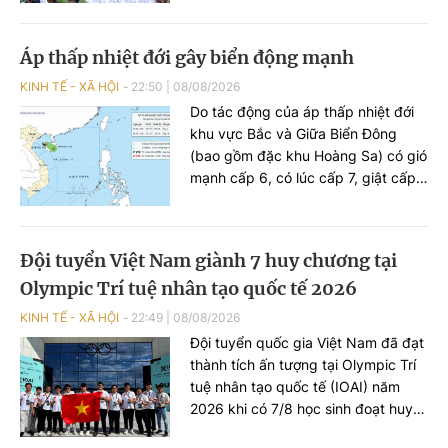
tướng Chính phủ xem xét, quyết
định.
Áp thấp nhiệt đới gây biển động mạnh
KINH TẾ - XÃ HỘI
22:50
|
08/08/2026
Do tác động của áp thấp nhiệt đới
khu vực Bắc và Giữa Biển Đông
(bao gồm đặc khu Hoàng Sa) có gió
mạnh cấp 6, có lúc cấp 7, giật cấp
8; biển động mạnh.
Đội tuyển Việt Nam giành 7 huy chương tại
Olympic Trí tuệ nhân tạo quốc tế 2026
KINH TẾ - XÃ HỘI
22:49
|
08/08/2026
Đội tuyển quốc gia Việt Nam đã đạt
thành tích ấn tượng tại Olympic Trí
tuệ nhân tạo quốc tế (IOAI) năm
2026 khi có 7/8 học sinh đoạt huy
chương, gồm 2 Huy chương Vàng, 1