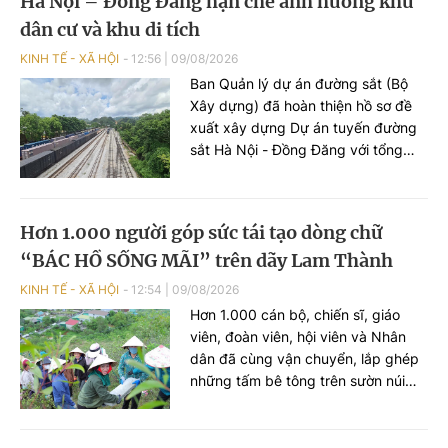
Hà Nội – Đồng Đăng hạn chế ảnh hưởng khu
phải tạm thời đóng cửa để đảm bảo
an toàn.
dân cư và khu di tích
KINH TẾ - XÃ HỘI
12:56
|
09/08/2026
Ban Quản lý dự án đường sắt (Bộ
Xây dựng) đã hoàn thiện hồ sơ đề
xuất xây dựng Dự án tuyến đường
sắt Hà Nội - Đồng Đăng với tổng
mức đầu tư giai đoạn 1 hơn 5,2 tỷ
USD. Sau khi nghiên cứu hồ sơ dự
án, UBND tỉnh Lạng Sơn đã có góp
Hơn 1.000 người góp sức tái tạo dòng chữ
ý một số nội dung, trong đó đề nghị
“BÁC HỒ SỐNG MÃI” trên dãy Lam Thành
nghiên cứu hướng tuyến đảm bảo
hạn chế tối đa ảnh hưởng hưởng
KINH TẾ - XÃ HỘI
12:54
|
09/08/2026
đến trường học, khu dân cư và khu
Hơn 1.000 cán bộ, chiến sĩ, giáo
di tích lịch sử.
viên, đoàn viên, hội viên và Nhân
dân đã cùng vận chuyển, lắp ghép
những tấm bê tông trên sườn núi
Nhón, xã Lam Thành, tỉnh Nghệ An,
để tái tạo dòng chữ “BÁC HỒ SỐNG
MÃI”. Đây là dòng chữ có tuổi đời