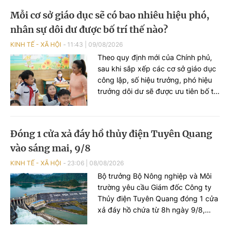
ngưỡng doanh thu được lựa chọn
Mỗi cơ sở giáo dục sẽ có bao nhiêu hiệu phó,
áp dụng phương pháp tính thuế đơn
nhân sự dôi dư được bố trí thế nào?
giản cũng được đề xuất nâng từ 3
tỷ đồng lên 10 tỷ đồng/năm.
KINH TẾ - XÃ HỘI
11:43
|
09/08/2026
Theo quy định mới của Chính phủ,
sau khi sắp xếp các cơ sở giáo dục
công lập, số hiệu trưởng, phó hiệu
trưởng dôi dư sẽ được ưu tiên bố trí
làm giáo viên hoặc đảm nhiệm vị trí
việc làm khác phù hợp với năng lực
chuyên môn, nghiệp vụ.
Đóng 1 cửa xả đáy hồ thủy điện Tuyên Quang
vào sáng mai, 9/8
KINH TẾ - XÃ HỘI
23:06
|
08/08/2026
Bộ trưởng Bộ Nông nghiệp và Môi
trường yêu cầu Giám đốc Công ty
Thủy điện Tuyên Quang đóng 1 cửa
xả đáy hồ chứa từ 8h ngày 9/8,
đồng thời theo dõi chặt chẽ diễn