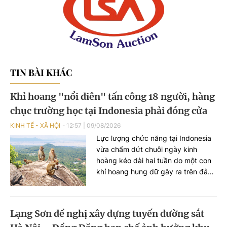
TIN BÀI KHÁC
Khỉ hoang "nổi điên" tấn công 18 người, hàng
chục trường học tại Indonesia phải đóng cửa
KINH TẾ - XÃ HỘI
12:57
|
09/08/2026
Lực lượng chức năng tại Indonesia
vừa chấm dứt chuỗi ngày kinh
hoàng kéo dài hai tuần do một con
khỉ hoang hung dữ gây ra trên đảo
Sumatra. Vụ việc đã khiến 18 người
bị thương, gây tâm lý hoang mang
trong cộng đồng và buộc hàng
Lạng Sơn đề nghị xây dựng tuyến đường sắt
chục trường học tại địa phương