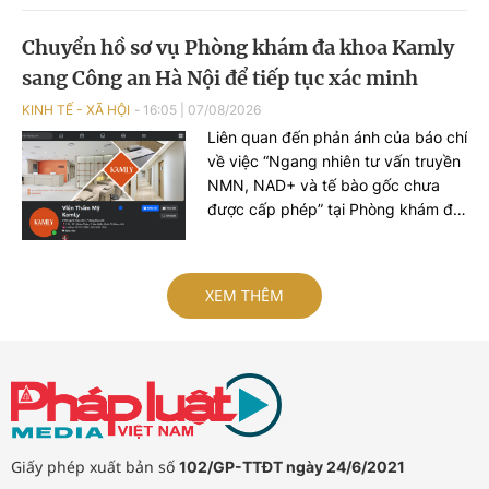
Huy chương Bạc và 4 Huy chương
Đồng.
Chuyển hồ sơ vụ Phòng khám đa khoa Kamly
sang Công an Hà Nội để tiếp tục xác minh
KINH TẾ - XÃ HỘI
16:05
|
07/08/2026
Liên quan đến phản ánh của báo chí
về việc “Ngang nhiên tư vấn truyền
NMN, NAD+ và tế bào gốc chưa
được cấp phép” tại Phòng khám đa
khoa Kamly trực thuộc Công ty
TNHH Kamily, Sở Y tế Hà Nội vừa
có báo cáo kết quả kiểm tra, xác
XEM THÊM
minh gửi Bộ Y tế và UBND TP.Hà
Nội.
Giấy phép xuất bản số
102/GP-TTĐT ngày 24/6/2021