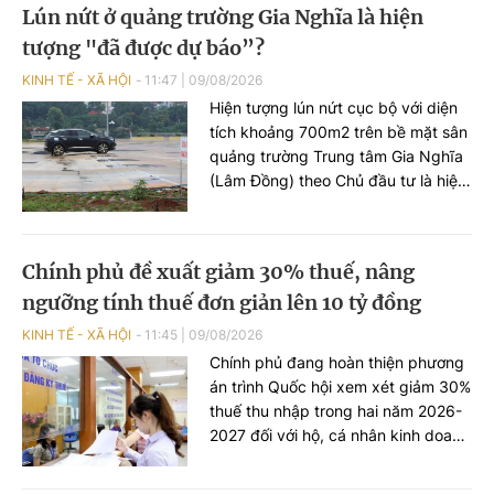
Lún nứt ở quảng trường Gia Nghĩa là hiện
hơn nửa thế kỷ.
tượng "đã được dự báo”?
KINH TẾ - XÃ HỘI
11:47
|
09/08/2026
Hiện tượng lún nứt cục bộ với diện
tích khoảng 700m2 trên bề mặt sân
quảng trường Trung tâm Gia Nghĩa
(Lâm Đồng) theo Chủ đầu tư là hiện
tượng đã được dự báo trong quá
trình tính toán kỹ thuật.
Chính phủ đề xuất giảm 30% thuế, nâng
ngưỡng tính thuế đơn giản lên 10 tỷ đồng
KINH TẾ - XÃ HỘI
11:45
|
09/08/2026
Chính phủ đang hoàn thiện phương
án trình Quốc hội xem xét giảm 30%
thuế thu nhập trong hai năm 2026-
2027 đối với hộ, cá nhân kinh doanh
và doanh nghiệp siêu nhỏ có doanh
thu đến 10 tỷ đồng/năm. Đồng thời,