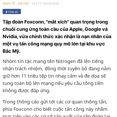
13:17
|
15/05/2026
KINH TẾ - XÃ HỘI
Chia sẻ
Tập đoàn Foxconn, "mắt xích" quan trọng trong
chuỗi cung ứng toàn cầu của Apple, Google và
Nvidia, vừa chính thức xác nhận là nạn nhân của
một vụ tấn công mạng quy mô lớn tại khu vực
Bắc Mỹ.
Nhóm tin tặc mang tên Nitrogen đã lên tiếng
nhận trách nhiệm, đồng thời tuyên bố đang nắm
giữ hơn 11 triệu tệp tin nhạy cảm và đe dọa sẽ
tung toàn bộ lên mạng nếu yêu cầu tống tiền
không được đáp ứng.
Trong thông cáo gửi tới các cơ quan thông tấn,
phía Foxconn cho biết cuộc tấn công này nhắm
trực tiếp vào các cơ sở sản xuất của tập đoàn tại