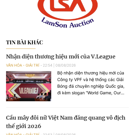
TIN BÀI KHÁC
Nhận diện thương hiệu mới của V.League
VĂN HÓA - GIẢI TRÍ
22:54
|
08/08/2026
Bộ nhận diện thương hiệu mới của
Công ty VPF và hệ thống các Giải
Bóng đá chuyên nghiệp Quốc gia,
đi kèm slogan “World Game, Our
Festival – Sân chơi quốc tế, lễ hội
quốc gia”.
Cầu mây đôi nữ Việt Nam đăng quang vô địch
thế giới 2026
VĂN HÓA - GIẢI TRÍ
22:53
|
08/08/2026