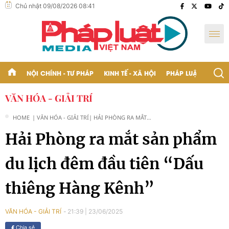
Chủ nhật 09/08/2026 08:41
NỘI CHÍNH - TƯ PHÁP
KINH TẾ - XÃ HỘI
PHÁP LUẬT - BẠN Đ
VĂN HÓA - GIẢI TRÍ
HOME
| VĂN HÓA - GIẢI TRÍ
| HẢI PHÒNG RA MẮT
SẢN PHẨM DU LỊCH
Hải Phòng ra mắt sản phẩm
ĐÊM ĐẦU TIÊN “DẤU
THIÊNG HÀNG KÊNH”
du lịch đêm đầu tiên “Dấu
thiêng Hàng Kênh”
21:39
|
23/06/2025
VĂN HÓA - GIẢI TRÍ
Chia sẻ