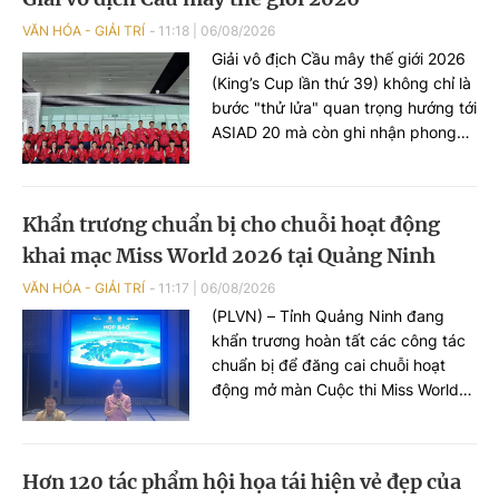
VĂN HÓA - GIẢI TRÍ
11:18
|
06/08/2026
Giải vô địch Cầu mây thế giới 2026
(King’s Cup lần thứ 39) không chỉ là
bước "thử lửa" quan trọng hướng tới
ASIAD 20 mà còn ghi nhận phong
độ ấn tượng của đội tuyển nữ Việt
Nam với chuỗi trận toàn thắng ngay
trong những ngày thi đấu đầu tiên.
Khẩn trương chuẩn bị cho chuỗi hoạt động
khai mạc Miss World 2026 tại Quảng Ninh
VĂN HÓA - GIẢI TRÍ
11:17
|
06/08/2026
(PLVN) – Tỉnh Quảng Ninh đang
khẩn trương hoàn tất các công tác
chuẩn bị để đăng cai chuỗi hoạt
động mở màn Cuộc thi Miss World
2026 lần thứ 73. Chương trình diễn
ra tại Quảng Ninh là cơ hội để giới
thiệu những giá trị nổi bật về thiên
Hơn 120 tác phẩm hội họa tái hiện vẻ đẹp của
nhiên, văn hóa, con người, môi