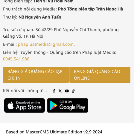
Tổng biên tập:
Tiến sĩ Vũ Hoài Nam
Phụ trách nội dung Media:
Phó Tổng biên tập Trần Ngọc Hà
Thư ký:
NB Nguyễn Anh Tuấn
Trụ sở cơ quan: Số 42/29 Phố Nguyễn Chí Thanh, phường
Giảng Võ, TP. Hà Nội
E-mail:
phapluatmedia@gmail.com
.
Liên hệ Truyền thông - Quảng cáo trên Pháp luật Media:
0945.541.986
BẢNG GIÁ QUẢNG CÁO TẠP
BẢNG GIÁ QUẢNG CÁO
CHÍ IN
ONLINE
Kết nối với chúng tôi :
Based on MasterCMS Ultimate Edition v2.9 2024