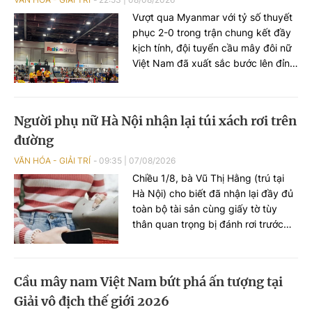
Vượt qua Myanmar với tỷ số thuyết
phục 2-0 trong trận chung kết đầy
kịch tính, đội tuyển cầu mây đôi nữ
Việt Nam đã xuất sắc bước lên đỉnh
cao nhất, mang về tấm HCV danh
giá tại Giải vô địch thế giới – King’s
Cup 2026.
Người phụ nữ Hà Nội nhận lại túi xách rơi trên
đường
VĂN HÓA - GIẢI TRÍ
09:35
|
07/08/2026
Chiều 1/8, bà Vũ Thị Hằng (trú tại
Hà Nội) cho biết đã nhận lại đầy đủ
toàn bộ tài sản cùng giấy tờ tùy
thân quan trọng bị đánh rơi trước
đó, nhờ hành động đẹp của một
người dân ở quận Bắc Từ Liêm và
sự hỗ trợ kịp thời từ Văn phòng Bộ
Cầu mây nam Việt Nam bứt phá ấn tượng tại
Khoa học và Công nghệ.
Giải vô địch thế giới 2026