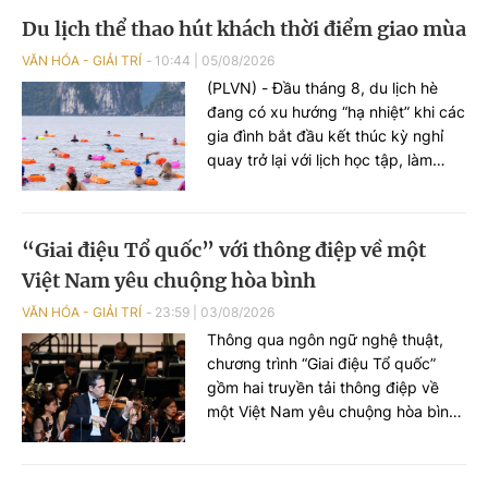
lương, ca cổ, tân cổ và các tiết mục
Du lịch thể thao hút khách thời điểm giao mùa
múa hòa quyện trong không gian
của phố đi bộ hồ Hoàn Kiếm. Đặc
VĂN HÓA - GIẢI TRÍ
10:44
|
05/08/2026
biệt, chương trình có sự giao lưu
(PLVN) - Đầu tháng 8, du lịch hè
của các nghệ sĩ đến từ phương
đang có xu hướng “hạ nhiệt” khi các
Nam, góp phần tạo nên cuộc gặp
gia đình bắt đầu kết thúc kỳ nghỉ
gỡ nghệ thuật giàu cảm xúc.
quay trở lại với lịch học tập, làm
việc. Trong khi đây cũng là khoảng
thời gian du lịch mùa thu, du lịch
quốc tế chưa thật sự “bùng nổ”. Vì
“Giai điệu Tổ quốc” với thông điệp về một
vậy, những giải đấu thể thao hứa
Việt Nam yêu chuộng hòa bình
hẹn sẽ thu hút lượng lớn du khách.
VĂN HÓA - GIẢI TRÍ
23:59
|
03/08/2026
Thông qua ngôn ngữ nghệ thuật,
chương trình “Giai điệu Tổ quốc”
gồm hai truyền tải thông điệp về
một Việt Nam yêu chuộng hòa bình,
nhân văn, hội nhập và đang vươn
mình mạnh mẽ.