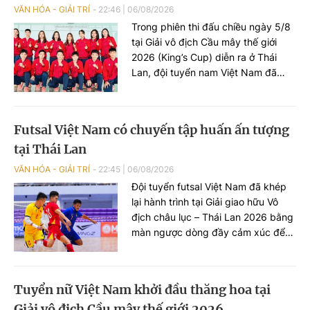
VĂN HÓA - GIẢI TRÍ
22:46
|
06/08/2026
Trong phiên thi đấu chiều ngày 5/8
tại Giải vô địch Cầu mây thế giới
2026 (King’s Cup) diễn ra ở Thái
Lan, đội tuyển nam Việt Nam đã
cống hiến những màn so tài kịch
tính và ghi dấu ấn đậm nét với hai
chiến thắng thuyết phục trước
Futsal Việt Nam có chuyến tập huấn ấn tượng
Singapore và Iraq.
tại Thái Lan
VĂN HÓA - GIẢI TRÍ
22:45
|
06/08/2026
Đội tuyển futsal Việt Nam đã khép
lại hành trình tại Giải giao hữu Vô
địch châu lục – Thái Lan 2026 bằng
màn ngược dòng đầy cảm xúc để
cầm hòa chủ nhà Thái Lan với tỷ số
3-3 ở lượt trận cuối.
Tuyển nữ Việt Nam khởi đầu thăng hoa tại
Giải vô địch Cầu mây thế giới 2026