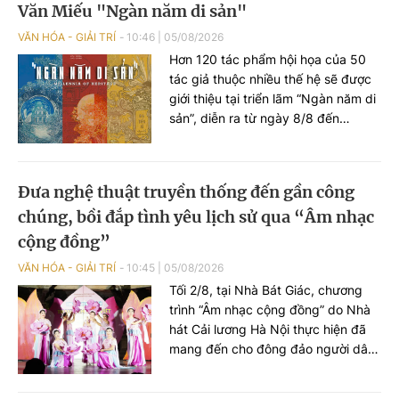
Văn Miếu "Ngàn năm di sản"
trường đầu tư và tiềm năng phát
triển của Quảng Ninh tới bạn bè
VĂN HÓA - GIẢI TRÍ
10:46
|
05/08/2026
quốc tế...
Hơn 120 tác phẩm hội họa của 50
tác giả thuộc nhiều thế hệ sẽ được
giới thiệu tại triển lãm “Ngàn năm di
sản”, diễn ra từ ngày 8/8 đến
25/9/2026 tại Nhà Thái Học (Văn
Miếu - Quốc Tử Giám, Hà Nội). Sự
kiện nằm trong chuỗi hoạt động kỷ
Đưa nghệ thuật truyền thống đến gần công
niệm 950 năm Quốc Tử Giám
chúng, bồi đắp tình yêu lịch sử qua “Âm nhạc
(1076-2026), đồng thời hướng tới
kỷ niệm 81 năm Ngày Quốc khánh
cộng đồng”
nước Cộng hòa xã hội chủ nghĩa
VĂN HÓA - GIẢI TRÍ
10:45
|
05/08/2026
Việt Nam (02/9/1945 - 02/9/2026).
Tối 2/8, tại Nhà Bát Giác, chương
trình “Âm nhạc cộng đồng” do Nhà
hát Cải lương Hà Nội thực hiện đã
mang đến cho đông đảo người dân
và du khách một không gian nghệ
thuật đa sắc, nơi những làn điệu cải