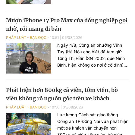
của bé gái 15 tuổi về việc bị đối
tượng hiếp dâm.
Mượn iPhone 17 Pro Max của đồng nghiệp gọi
nhờ, rồi mang đi bán
PHÁP LUẬT - BẠN ĐỌC
10:51
|
05/08/2026
Ngày 4/8, Công an phường Vĩnh
Tuy (Hà Nội) cho biết đã tạm giữ
Tống Thị Hiền (SN 2002, quê Ninh
Bình, hiện không có nơi ở cố định)
để điều tra về hành vi lừa đảo chiếm
đoạt tài sản.
Phát hiện hơn 800kg cá viên, tôm viên, bò
viên không rõ nguồn gốc trên xe khách
PHÁP LUẬT - BẠN ĐỌC
10:50
|
05/08/2026
Lực lượng Cảnh sát giao thông
Công an TP Đồng Nai vừa phát hiện
một xe khách vận chuyển hơn
800kg cá viên, tôm viên, bò viên