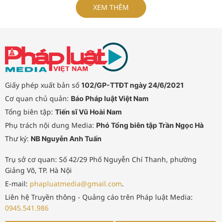
trách nhiệm của tập thể, cá nhân
XEM THÊM
nếu để xảy ra chậm trễ.
Giấy phép xuất bản số
102/GP-TTĐT ngày 24/6/2021
Cơ quan chủ quản:
Báo Pháp luật Việt Nam
Tổng biên tập:
Tiến sĩ Vũ Hoài Nam
Phụ trách nội dung Media:
Phó Tổng biên tập Trần Ngọc Hà
Thư ký:
NB Nguyễn Anh Tuấn
Trụ sở cơ quan: Số 42/29 Phố Nguyễn Chí Thanh, phường
Giảng Võ, TP. Hà Nội
E-mail:
phapluatmedia@gmail.com
.
Liên hệ Truyền thông - Quảng cáo trên Pháp luật Media:
0945.541.986