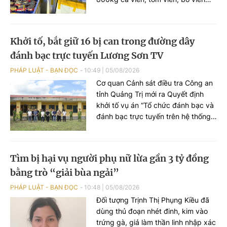
không có hóa đơn, chứng từ chứng
minh nguồn gốc xuất xứ. Toàn bộ
số thực phẩm được vận chuyển
Khởi tố, bắt giữ 16 bị can trong đường dây
chung với nhiều loại hàng hóa khác
đánh bạc trực tuyến Lương Sơn TV
trong khoang hành lý, không bảo
đảm điều kiện an toàn thực phẩm.
PHÁP LUẬT - BẠN ĐỌC
10:49
|
05/08/2026
Cơ quan Cảnh sát điều tra Công an
tỉnh Quảng Trị mới ra Quyết định
khởi tố vụ án “Tổ chức đánh bạc và
đánh bạc trực tuyến trên hệ thống
OK9 – Lương Sơn TV năm 2026 tại
tỉnh Quảng Trị và các tỉnh, thành
phố liên quan”; đồng thời khởi tố 16
​Tìm bị hại vụ người phụ nữ lừa gần 3 tỷ đồng
bị can về các tội Tổ chức đánh bạc
bằng trò “giải bùa ngải”
và Đánh bạc theo quy định của Bộ
luật Hình sự.
PHÁP LUẬT - BẠN ĐỌC
10:48
|
05/08/2026
Đối tượng Trịnh Thị Phụng Kiều đã
dùng thủ đoạn nhét đinh, kim vào
trứng gà, giả làm thần linh nhập xác