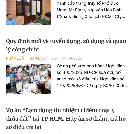
hành cáo trạng truy tố Phó Đức
Nam (Mr Pips), Nguyễn Hòa Bình
(“Shark Bình”, Chủ tịch HĐQT Cty
Ngân lượng) và 186 bị can khác về
tội “Lừa đảo chiếm đoạt tài sản, Rửa
tiền, Tiêu thụ tài sản do người khác
Quy định mới về tuyển dụng, sử dụng và quản
phạm tội mà có”.
lý công chức
PHÁP LUẬT - BẠN ĐỌC
12:27
|
04/08/2026
Chính phủ vừa ban hành Nghị định
số 300/2026/NĐ-CP sửa đổi, bổ
sung một số điều của Nghị định số
170/2025/NĐ-CP ngày 30/6/2025
của Chính phủ quy định về tuyển
dụng, sử dụng và quản lý công
chức.
Vụ án “Lạm dụng tín nhiệm chiếm đoạt 4
thửa đất” tại TP HCM: Hủy án sơ thẩm, trả hồ
sơ điều tra lại