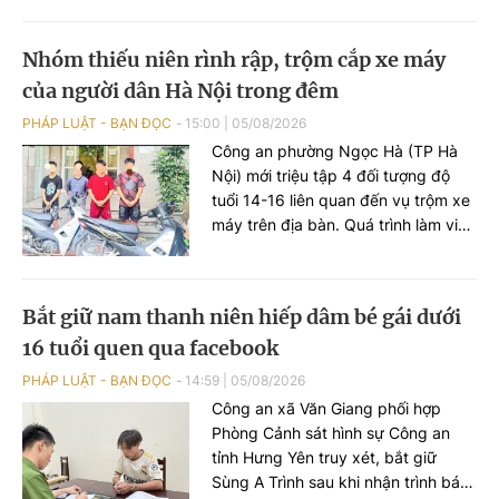
công trình này.
Nhóm thiếu niên rình rập, trộm cắp xe máy
của người dân Hà Nội trong đêm
PHÁP LUẬT - BẠN ĐỌC
15:00
|
05/08/2026
Công an phường Ngọc Hà (TP Hà
Nội) mới triệu tập 4 đối tượng độ
tuổi 14-16 liên quan đến vụ trộm xe
máy trên địa bàn. Quá trình làm việc
với lực lượng chức năng, các đối
tượng khai còn thực hiện vụ trộm
khác ở phường Đông Ngạc.
Bắt giữ nam thanh niên hiếp dâm bé gái dưới
16 tuổi quen qua facebook
PHÁP LUẬT - BẠN ĐỌC
14:59
|
05/08/2026
Công an xã Văn Giang phối hợp
Phòng Cảnh sát hình sự Công an
tỉnh Hưng Yên truy xét, bắt giữ
Sùng A Trình sau khi nhận trình báo