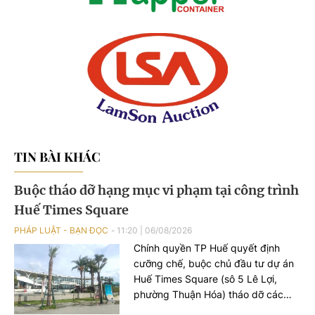
TIN BÀI KHÁC
Buộc tháo dỡ hạng mục vi phạm tại công trình
Huế Times Square
PHÁP LUẬT - BẠN ĐỌC
11:20
|
06/08/2026
Chính quyền TP Huế quyết định
cưỡng chế, buộc chủ đầu tư dự án
Huế Times Square (sô 5 Lê Lợi,
phường Thuận Hóa) tháo dỡ các
hạng mục xây dựng sai phép tại