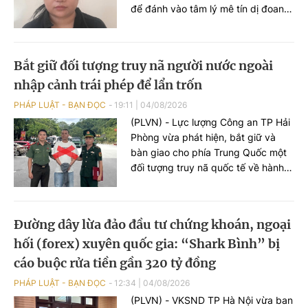
để đánh vào tâm lý mê tín dị đoan
của nhiều người, từ đó chiếm đoạt
số tiền gần 3 tỷ đồng.
Bắt giữ đối tượng truy nã người nước ngoài
nhập cảnh trái phép để lẩn trốn
PHÁP LUẬT - BẠN ĐỌC
19:11
|
04/08/2026
(PLVN) - Lực lượng Công an TP Hải
Phòng vừa phát hiện, bắt giữ và
bàn giao cho phía Trung Quốc một
đối tượng truy nã quốc tế về hành vi
làm giả giấy tờ thuế giá trị gia tăng,
sau thời gian lẩn trốn trên địa bàn
thành phố.
Đường dây lừa đảo đầu tư chứng khoán, ngoại
hối (forex) xuyên quốc gia: “Shark Bình” bị
cáo buộc rửa tiền gần 320 tỷ đồng
PHÁP LUẬT - BẠN ĐỌC
12:34
|
04/08/2026
(PLVN) - VKSND TP Hà Nội vừa ban