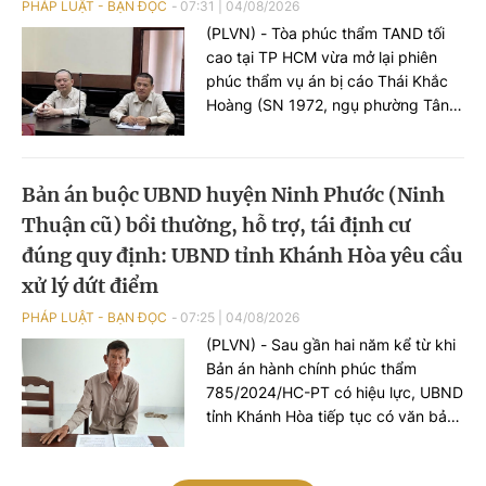
PHÁP LUẬT - BẠN ĐỌC
07:31
|
04/08/2026
(PLVN) - Tòa phúc thẩm TAND tối
cao tại TP HCM vừa mở lại phiên
phúc thẩm vụ án bị cáo Thái Khắc
Hoàng (SN 1972, ngụ phường Tân
Hưng) bị xử về tội “Lạm dụng tín
nhiệm chiếm đoạt tài sản”.
Bản án buộc UBND huyện Ninh Phước (Ninh
Thuận cũ) bồi thường, hỗ trợ, tái định cư
đúng quy định: UBND tỉnh Khánh Hòa yêu cầu
xử lý dứt điểm
PHÁP LUẬT - BẠN ĐỌC
07:25
|
04/08/2026
(PLVN) - Sau gần hai năm kể từ khi
Bản án hành chính phúc thẩm
785/2024/HC-PT có hiệu lực, UBND
tỉnh Khánh Hòa tiếp tục có văn bản
yêu cầu các cơ quan liên quan khẩn
trương tổ chức thi hành; rà soát