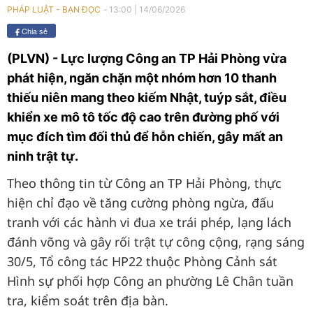
13:00
|
14/06/2026
PHÁP LUẬT - BẠN ĐỌC
Chia sẻ
(PLVN) - Lực lượng Công an TP Hải Phòng vừa
phát hiện, ngăn chặn một nhóm hơn 10 thanh
thiếu niên mang theo kiếm Nhật, tuýp sắt, điều
khiển xe mô tô tốc độ cao trên đường phố với
mục đích tìm đối thủ để hỗn chiến, gây mất an
ninh trật tự.
Theo thông tin từ Công an TP Hải Phòng, thực
hiện chỉ đạo về tăng cường phòng ngừa, đấu
tranh với các hành vi đua xe trái phép, lạng lách
đánh võng và gây rối trật tự công cộng, rạng sáng
30/5, Tổ công tác HP22 thuộc Phòng Cảnh sát
Hình sự phối hợp Công an phường Lê Chân tuần
tra, kiểm soát trên địa bàn.