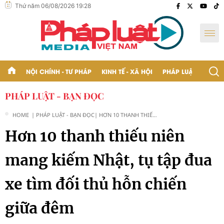
Thứ năm 06/08/2026 19:28
NỘI CHÍNH - TƯ PHÁP
KINH TẾ - XÃ HỘI
PHÁP LUẬT - BẠN Đ
PHÁP LUẬT - BẠN ĐỌC
HOME
| PHÁP LUẬT - BẠN ĐỌC
| HƠN 10 THANH THIẾU
NIÊN MANG KIẾM NHẬT,
Hơn 10 thanh thiếu niên
TỤ TẬP ĐUA XE TÌM ĐỐI
THỦ HỖN CHIẾN GIỮA
ĐÊM
mang kiếm Nhật, tụ tập đua
xe tìm đối thủ hỗn chiến
giữa đêm