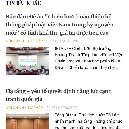
TIN BÀI KHÁC
Bảo đảm Đề án “Chiến lược hoàn thiện hệ
thống pháp luật Việt Nam trong kỷ nguyên
mới” có tính khả thi, giá trị thực tiễn cao
NỘI CHÍNH - TƯ PHÁP
09:39
|
07/08/2026
(PLVN) - Chiều 6/8, Bộ trưởng
Hoàng Thanh Tùng làm việc với Viện
Chiến lược và Khoa học pháp lý về
Đề án “Chiến lược hoàn thiện hệ
thống pháp luật Việt Nam trong kỷ
nguyên mới”. Cùng dự có Thứ
trưởng Nguyễn Thanh Tú.
Hạ tầng - yếu tố quyết định năng lực cạnh
tranh quốc gia
NỘI CHÍNH - TƯ PHÁP
22:56
|
06/08/2026
Tổng Bí thư, Chủ tịch nước Tô Lâm
nhấn mạnh, hạ tầng không chỉ phục
vụ cho sản xuất và đời sống mà đã