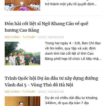
trở thành một yếu tố quyết định
năng lực cạnh tranh quốc gia. Hạ
tầng phải trở thành một ngành kinh
tế chiến lược, tạo ra thị trường lớn
Đón hài cốt liệt sĩ Ngô Khang Cán về quê
để phát triển năng lực sản xuất
hương Cao Bằng
trong nước.
NỘI CHÍNH - TƯ PHÁP
22:53
|
06/08/2026
Trong hai ngày 4 - 5/8, Ban Chỉ đạo
về tìm kiếm, quy tập và xác định
danh tính hài cốt liệt sĩ tỉnh Cao
Bằng phối hợp tổ chức Lễ tiếp nhận
hài cốt liệt sĩ Ngô Khang Cán từ tỉnh
Quảng Ninh về quê hương, tổ chức
Lễ truy điệu và an táng tại Nghĩa
Trình Quốc hội Dự án đầu tư xây dựng đường
trang liệt sĩ Nguyên Bình, xã
Vành đai 5 - Vùng Thủ đô Hà Nội
Nguyên Bình, tỉnh Cao Bằng.
NỘI CHÍNH - TƯ PHÁP
22:52
|
06/08/2026
Dự án có chiều dài đầu tư khoảng
349km, đi qua địa bàn 7 địa