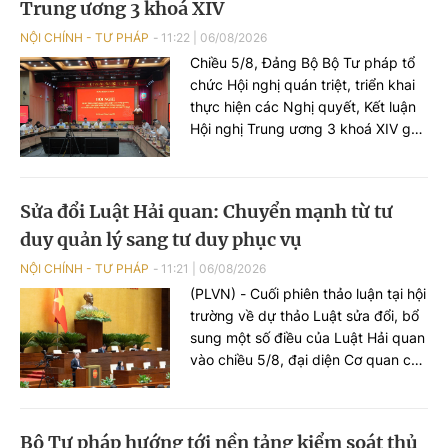
Trung ương 3 khoá XIV
NỘI CHÍNH - TƯ PHÁP
11:22
|
06/08/2026
Chiều 5/8, Đảng Bộ Bộ Tư pháp tổ
chức Hội nghị quán triệt, triển khai
thực hiện các Nghị quyết, Kết luận
Hội nghị Trung ương 3 khoá XIV gắn
với chức năng, nhiệm vụ của Bộ,
ngành Tư pháp.
Sửa đổi Luật Hải quan: Chuyển mạnh từ tư
duy quản lý sang tư duy phục vụ
NỘI CHÍNH - TƯ PHÁP
11:21
|
06/08/2026
(PLVN) - Cuối phiên thảo luận tại hội
trường về dự thảo Luật sửa đổi, bổ
sung một số điều của Luật Hải quan
vào chiều 5/8, đại diện Cơ quan chủ
trì soạn thảo - Bộ trưởng Bộ Tài
chính Ngô Văn Tuấn khẳng định sẽ
tiếp thu đầy đủ các ý kiến để hoàn
Bộ Tư pháp hướng tới nền tảng kiểm soát thủ
thiện dự thảo Luật theo hướng xây