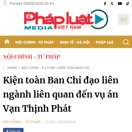
Thứ bảy 08/08/2026 00:43
NỘI CHÍNH - TƯ PHÁP
KINH TẾ - XÃ HỘI
PHÁP LUẬT - BẠN Đ
NỘI CHÍNH - TƯ PHÁP
HOME
| NỘI CHÍNH - TƯ PHÁP
| KIỆN TOÀN BAN CHỈ
ĐẠO LIÊN NGÀNH LIÊN
Kiện toàn Ban Chỉ đạo liên
QUAN ĐẾN VỤ ÁN VẠN
THỊNH PHÁT
ngành liên quan đến vụ án
Vạn Thịnh Phát
12:49
|
14/06/2026
NỘI CHÍNH - TƯ PHÁP
Chia sẻ