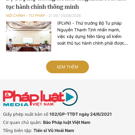
tục hành chính thông minh
dựng Hải quan số, Hải quan thông
minh, chuyển mạnh từ tư duy quản
NỘI CHÍNH - TƯ PHÁP
21:26
|
05/08/2026
lý sang tư duy phục vụ.
(PLVN) - Thứ trưởng Bộ Tư pháp
Nguyễn Thanh Tịnh nhấn mạnh,
việc xây dựng Nền tảng số kiểm
soát thủ tục hành chính phải được
tiếp cận theo tư duy mới, không chỉ
dừng lại ở việc số hóa các quy trình,
biểu mẫu hay thay thế một số thao
XEM THÊM
tác thủ công bằng công nghệ, mà
phải hướng tới xây dựng một nền
tảng thực sự thông minh, chủ động,
dựa trên dữ liệu và tạo ra giá trị gia
tăng cho công tác quản lý nhà
nước.
Giấy phép xuất bản số
102/GP-TTĐT ngày 24/6/2021
Cơ quan chủ quản:
Báo Pháp luật Việt Nam
Tổng biên tập:
Tiến sĩ Vũ Hoài Nam