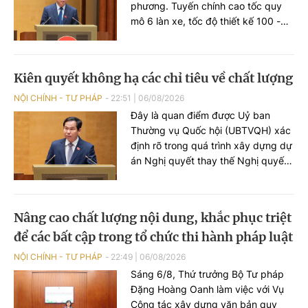
phương. Tuyến chính cao tốc quy
mô 6 làn xe, tốc độ thiết kế 100 -
120km/h; đường song hành quy mô
tối thiểu 2 làn xe, tốc độ thiết kế 60
- 80km/h. Phạm vi thực hiện giải
Kiên quyết không hạ các chỉ tiêu về chất lượng
phóng mặt bằng trên toàn bộ quy
mô mặt cắt ngang Vành đai 5. Tổng
NỘI CHÍNH - TƯ PHÁP
22:51
|
06/08/2026
diện tích đất chiếm dụng sơ bộ
Đây là quan điểm được Uỷ ban
khoảng 4.011 ha.
Thường vụ Quốc hội (UBTVQH) xác
định rõ trong quá trình xây dựng dự
án Nghị quyết thay thế Nghị quyết
số 96/2019/QH14 về công tác
phòng, chống tội phạm và vi phạm
pháp luật, công tác của Viện kiểm
Nâng cao chất lượng nội dung, khắc phục triệt
sát nhân dân, Tòa án nhân dân và
để các bất cập trong tổ chức thi hành pháp luật
công tác thi hành án.
NỘI CHÍNH - TƯ PHÁP
22:49
|
06/08/2026
Sáng 6/8, Thứ trưởng Bộ Tư pháp
Đặng Hoàng Oanh làm việc với Vụ
Công tác xây dựng văn bản quy