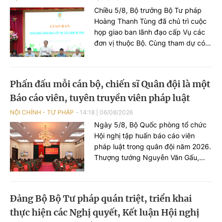
Chiều 5/8, Bộ trưởng Bộ Tư pháp
Hoàng Thanh Tùng đã chủ trì cuộc
họp giao ban lãnh đạo cấp Vụ các
đơn vị thuộc Bộ. Cùng tham dự có
các Thứ trưởng: Nguyễn Thanh
Tịnh, Đặng Hoàng Oanh, Mai Lương
Khôi, Nguyễn Thanh Tú.
Phấn đấu mỗi cán bộ, chiến sĩ Quân đội là một
Báo cáo viên, tuyên truyền viên pháp luật
NỘI CHÍNH - TƯ PHÁP
14:18
|
06/08/2026
Ngày 5/8, Bộ Quốc phòng tổ chức
Hội nghị tập huấn báo cáo viên
pháp luật trong quân đội năm 2026.
Thượng tướng Nguyễn Văn Gấu,
Thứ trưởng Bộ Quốc phòng chủ trì
Hội nghị.
Đảng Bộ Bộ Tư pháp quán triệt, triển khai
thực hiện các Nghị quyết, Kết luận Hội nghị