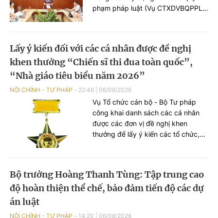
phạm pháp luật (Vụ CTXDVBQPPL)
về tình hình, tiến độ xây dựng hồ sơ
dự án Luật về văn bản quy phạm
pháp luật (VBQPPL).
Lấy ý kiến đối với các cá nhân được đề nghị
khen thưởng “Chiến sĩ thi đua toàn quốc”,
“Nhà giáo tiêu biểu năm 2026”
NỘI CHÍNH - TƯ PHÁP
22:48
|
06/08/2026
Vụ Tổ chức cán bộ - Bộ Tư pháp
công khai danh sách các cá nhân
được các đơn vị đề nghị khen
thưởng để lấy ý kiến các tổ chức,
cá nhân theo quy định.
Bộ trưởng Hoàng Thanh Tùng: Tập trung cao
độ hoàn thiện thể chế, bảo đảm tiến độ các dự
án luật
NỘI CHÍNH - TƯ PHÁP
14:20
|
06/08/2026