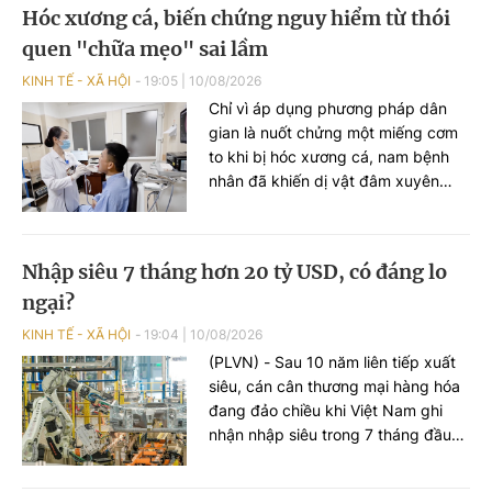
Hóc xương cá, biến chứng nguy hiểm từ thói
quen "chữa mẹo" sai lầm
KINH TẾ - XÃ HỘI
19:05
|
10/08/2026
Chỉ vì áp dụng phương pháp dân
gian là nuốt chửng một miếng cơm
to khi bị hóc xương cá, nam bệnh
nhân đã khiến dị vật đâm xuyên
thực quản, đi vào tuyến giáp vùng
cổ gây nhiễm trùng.
Nhập siêu 7 tháng hơn 20 tỷ USD, có đáng lo
ngại?
KINH TẾ - XÃ HỘI
19:04
|
10/08/2026
(PLVN) - Sau 10 năm liên tiếp xuất
siêu, cán cân thương mại hàng hóa
đang đảo chiều khi Việt Nam ghi
nhận nhập siêu trong 7 tháng đầu
năm 2026. Điều này có đáng lo
ngại? Liệu cán cân thương mại cả