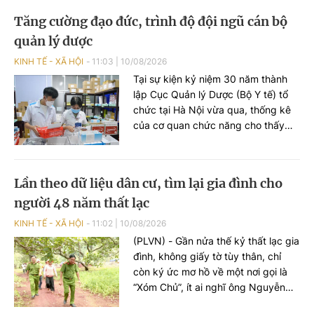
năm có quay trở lại trạng thái thâm
Tăng cường đạo đức, trình độ đội ngũ cán bộ
hụt?
quản lý dược
KINH TẾ - XÃ HỘI
11:03
|
10/08/2026
Tại sự kiện kỷ niệm 30 năm thành
lập Cục Quản lý Dược (Bộ Y tế) tổ
chức tại Hà Nội vừa qua, thống kê
của cơ quan chức năng cho thấy
ngành Dược phẩm Việt Nam thời
gian qua đã có những phát triển
tích cực.
Lần theo dữ liệu dân cư, tìm lại gia đình cho
người 48 năm thất lạc
KINH TẾ - XÃ HỘI
11:02
|
10/08/2026
(PLVN) - Gần nửa thế kỷ thất lạc gia
đình, không giấy tờ tùy thân, chỉ
còn ký ức mơ hồ về một nơi gọi là
“Xóm Chủ”, ít ai nghĩ ông Nguyễn
Văn Khỏi (65 tuổi) sẽ còn cơ hội gặp