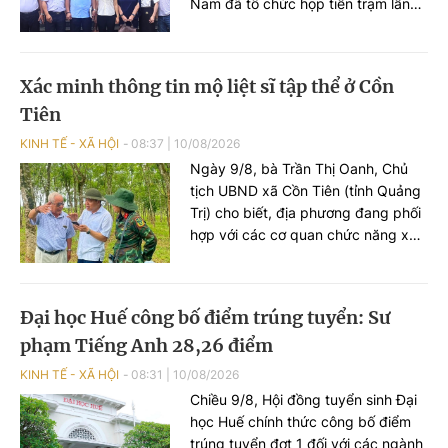
Nam đã tổ chức họp tiền trạm lần
thứ 2 cho chương trình tuyên
truyền, phổ biến pháp luật về an
toàn giao thông (ATGT) học đường
Xác minh thông tin mộ liệt sĩ tập thể ở Cồn
lần thứ 4 với chủ đề “Vững tay lái –
Tiên
Sáng đường biên”.
KINH TẾ - XÃ HỘI
08:37
|
10/08/2026
Ngày 9/8, bà Trần Thị Oanh, Chủ
tịch UBND xã Cồn Tiên (tỉnh Quảng
Trị) cho biết, địa phương đang phối
hợp với các cơ quan chức năng xác
minh, tìm kiếm thông tin liên quan
đến mộ tập thể liệt sĩ tại khu vực
Cồn Tiên.
Đại học Huế công bố điểm trúng tuyển: Sư
phạm Tiếng Anh 28,26 điểm
KINH TẾ - XÃ HỘI
08:31
|
10/08/2026
Chiều 9/8, Hội đồng tuyển sinh Đại
học Huế chính thức công bố điểm
trúng tuyển đợt 1 đối với các ngành