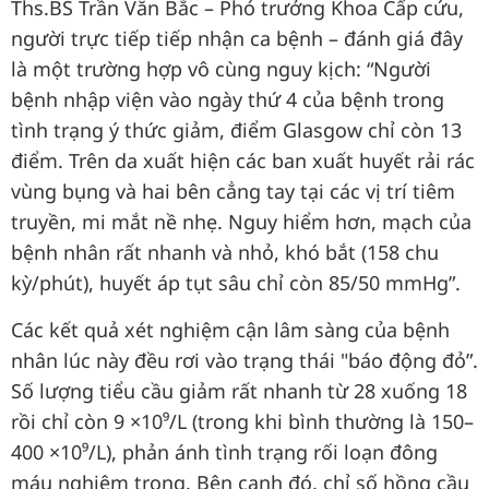
Ths.BS Trần Văn Bắc – Phó trưởng Khoa Cấp cứu,
người trực tiếp tiếp nhận ca bệnh – đánh giá đây
là một trường hợp vô cùng nguy kịch: “Người
bệnh nhập viện vào ngày thứ 4 của bệnh trong
tình trạng ý thức giảm, điểm Glasgow chỉ còn 13
điểm. Trên da xuất hiện các ban xuất huyết rải rác
vùng bụng và hai bên cẳng tay tại các vị trí tiêm
truyền, mi mắt nề nhẹ. Nguy hiểm hơn, mạch của
bệnh nhân rất nhanh và nhỏ, khó bắt (158 chu
kỳ/phút), huyết áp tụt sâu chỉ còn 85/50 mmHg”.
Các kết quả xét nghiệm cận lâm sàng của bệnh
nhân lúc này đều rơi vào trạng thái "báo động đỏ”.
Số lượng tiểu cầu giảm rất nhanh từ 28 xuống 18
rồi chỉ còn 9 ×10⁹/L (trong khi bình thường là 150–
400 ×10⁹/L), phản ánh tình trạng rối loạn đông
máu nghiêm trọng. Bên cạnh đó, chỉ số hồng cầu