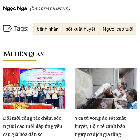
(baophapluat.vn)
Ngọc Nga
Tags:
bệnh nhân
sốt xuất huyết
Người cao tuổi
BÀI LIÊN QUAN
Đổi mới công tác chăm sóc
5 ca tử vong do sốt xuất
người cao tuổi đáp ứng yêu
huyết, Bộ Y tế cảnh báo
cầu già hóa dân số
nguy cơ dịch gia tăng