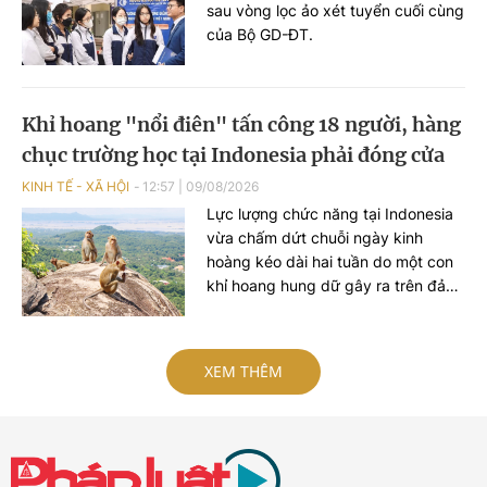
sau vòng lọc ảo xét tuyển cuối cùng
của Bộ GD-ĐT.
Khỉ hoang "nổi điên" tấn công 18 người, hàng
chục trường học tại Indonesia phải đóng cửa
KINH TẾ - XÃ HỘI
12:57
|
09/08/2026
Lực lượng chức năng tại Indonesia
vừa chấm dứt chuỗi ngày kinh
hoàng kéo dài hai tuần do một con
khỉ hoang hung dữ gây ra trên đảo
Sumatra. Vụ việc đã khiến 18 người
bị thương, gây tâm lý hoang mang
trong cộng đồng và buộc hàng
XEM THÊM
chục trường học tại địa phương
phải tạm thời đóng cửa để đảm bảo
an toàn.