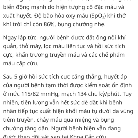
biến động mạnh do hiện tượng cô đặc máu và
xuất huyết. Độ bão hòa oxy máu (SpO₂) khi thở
khí trời chỉ còn 86%, bụng chướng nhẹ.
Ngay lập tức, người bệnh được đặt ống nội khí
quản, thở máy, lọc máu liên tục và hồi sức tích
cực, khẩn trương truyền máu và các chế phẩm
máu cấp cứu.
Sau 5 giờ hồi sức tích cực căng thẳng, huyết áp
của người bệnh tạm thời được kiểm soát ổn định
ở mức 115/82 mmHg, mạch 134 chu kỳ/phút. Tuy
nhiên, tiên lượng vẫn hết sức dè dặt khi bệnh
nhân tiếp tục xuất hiện khối máu tụ dưới da vùng
tiêm truyền, chảy máu qua miệng và bụng
chướng tăng dần. Người bệnh hiện vẫn đang
được theo dõi sát sao tại Khoa Cấp cứu.