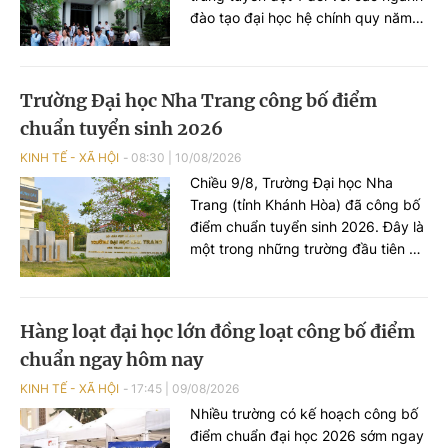
đào tạo đại học hệ chính quy năm
2026. Trong đó, nhiều ngành Sư
phạm, Y khoa, Răng - Hàm - Mặt có
mức điểm chuẩn cao. Sư phạm
Trường Đại học Nha Trang công bố điểm
Tiếng Anh lấy 28,26 điểm
chuẩn tuyển sinh 2026
KINH TẾ - XÃ HỘI
08:30
|
10/08/2026
Chiều 9/8, Trường Đại học Nha
Trang (tỉnh Khánh Hòa) đã công bố
điểm chuẩn tuyển sinh 2026. Đây là
một trong những trường đầu tiên ở
khu vực miền Trung - Tây Nguyên
công bố điểm chuẩn.
Hàng loạt đại học lớn đồng loạt công bố điểm
chuẩn ngay hôm nay
KINH TẾ - XÃ HỘI
17:45
|
09/08/2026
Nhiều trường có kế hoạch công bố
điểm chuẩn đại học 2026 sớm ngay