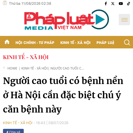
Thứ ba 11/08/2026 02:38
NỘI CHÍNH - TƯ PHÁP
KINH TẾ - XÃ HỘI
PHÁP LUẬT - BẠN Đ
KINH TẾ - XÃ HỘI
HOME
| KINH TẾ - XÃ HỘI
| NGƯỜI CAO TUỔI CÓ
BỆNH NỀN Ở HÀ NỘI
Người cao tuổi có bệnh nền
CẦN ĐẶC BIỆT CHÚ Ý
CĂN BỆNH NÀY
ở Hà Nội cần đặc biệt chú ý
căn bệnh này
16:43
|
08/07/2026
KINH TẾ - XÃ HỘI
Chia sẻ