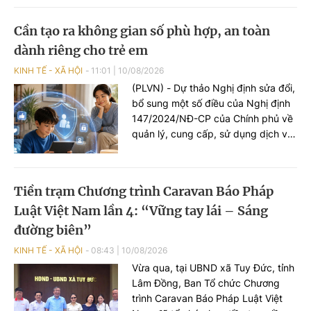
lại người thân. Nhưng từ những
thông tin ít ỏi ấy, Công an (CA) xã
Cần tạo ra không gian số phù hợp, an toàn
Thuận Lợi (TP Đồng Nai) đã lần theo
dành riêng cho trẻ em
dữ liệu dân cư (DLDC), kết nối nhiều
địa phương, tìm lại gia đình cho ông
KINH TẾ - XÃ HỘI
11:01
|
10/08/2026
sau 48 năm thất lạc.
(PLVN) - Dự thảo Nghị định sửa đổi,
bổ sung một số điều của Nghị định
147/2024/NĐ-CP của Chính phủ về
quản lý, cung cấp, sử dụng dịch vụ
Internet và thông tin trên mạng
đang được lấy ý kiến. Theo đề xuất
của dự thảo, sẽ “khóa tương tác”
Tiền trạm Chương trình Caravan Báo Pháp
đối với trẻ em dưới 16 tuổi trên
Luật Việt Nam lần 4: “Vững tay lái – Sáng
mạng xã hội. Tài khoản trẻ em sẽ
không được đăng bài, bình luận,
đường biên”
tương tác, bày tỏ cảm xúc.
KINH TẾ - XÃ HỘI
08:43
|
10/08/2026
Vừa qua, tại UBND xã Tuy Đức, tỉnh
Lâm Đồng, Ban Tổ chức Chương
trình Caravan Báo Pháp Luật Việt