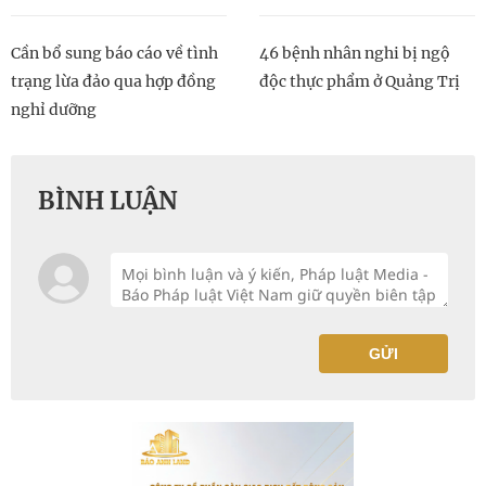
Cần bổ sung báo cáo về tình
46 bệnh nhân nghi bị ngộ
trạng lừa đảo qua hợp đồng
độc thực phẩm ở Quảng Trị
nghỉ dưỡng
BÌNH LUẬN
GỬI