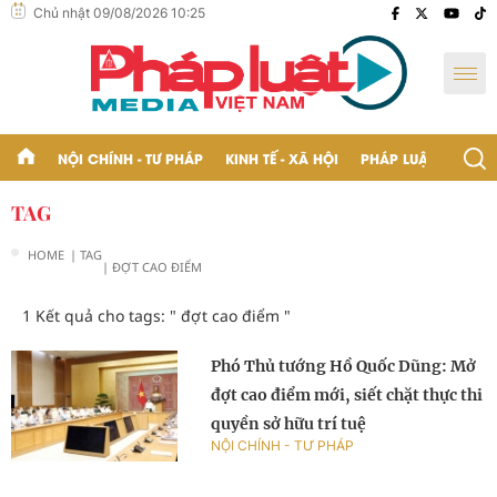
Chủ nhật 09/08/2026 10:25
NỘI CHÍNH - TƯ PHÁP
KINH TẾ - XÃ HỘI
PHÁP LUẬT - BẠN Đ
TAG
HOME
| TAG
| ĐỢT CAO ĐIỂM
1 Kết quả cho tags: "
đợt cao điểm
"
Phó Thủ tướng Hồ Quốc Dũng: Mở
đợt cao điểm mới, siết chặt thực thi
quyền sở hữu trí tuệ
NỘI CHÍNH - TƯ PHÁP