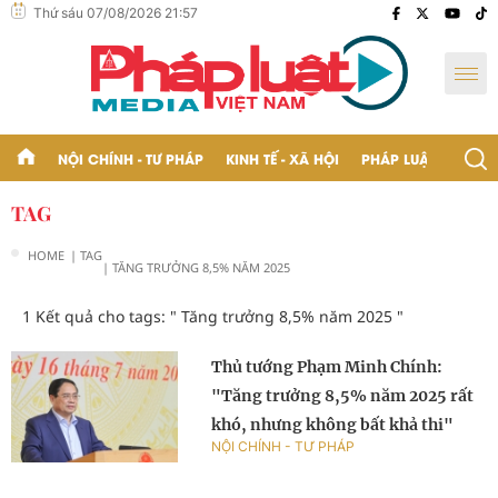
Thứ sáu 07/08/2026 21:57
NỘI CHÍNH - TƯ PHÁP
KINH TẾ - XÃ HỘI
PHÁP LUẬT - BẠN Đ
TAG
HOME
| TAG
| TĂNG TRƯỞNG 8,5% NĂM 2025
1 Kết quả cho tags: "
Tăng trưởng 8,5% năm 2025
"
Thủ tướng Phạm Minh Chính:
"Tăng trưởng 8,5% năm 2025 rất
khó, nhưng không bất khả thi"
NỘI CHÍNH - TƯ PHÁP