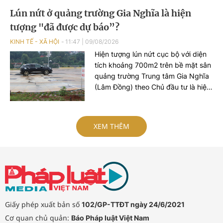
MÃI”. Đây là dòng chữ có tuổi đời
Lún nứt ở quảng trường Gia Nghĩa là hiện
hơn nửa thế kỷ.
tượng "đã được dự báo”?
KINH TẾ - XÃ HỘI
11:47
|
09/08/2026
Hiện tượng lún nứt cục bộ với diện
tích khoảng 700m2 trên bề mặt sân
quảng trường Trung tâm Gia Nghĩa
(Lâm Đồng) theo Chủ đầu tư là hiện
tượng đã được dự báo trong quá
trình tính toán kỹ thuật.
XEM THÊM
Giấy phép xuất bản số
102/GP-TTĐT ngày 24/6/2021
Cơ quan chủ quản:
Báo Pháp luật Việt Nam