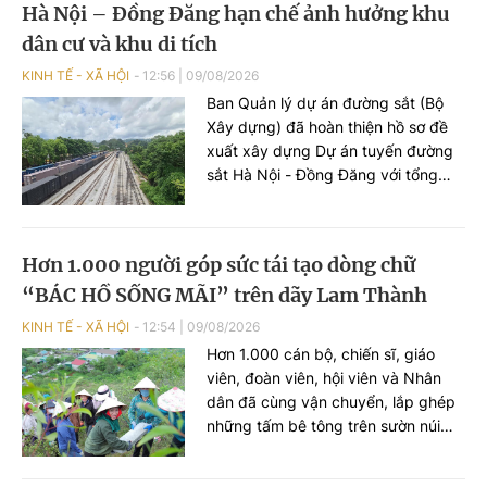
Hà Nội – Đồng Đăng hạn chế ảnh hưởng khu
phải tạm thời đóng cửa để đảm bảo
an toàn.
dân cư và khu di tích
KINH TẾ - XÃ HỘI
12:56
|
09/08/2026
Ban Quản lý dự án đường sắt (Bộ
Xây dựng) đã hoàn thiện hồ sơ đề
xuất xây dựng Dự án tuyến đường
sắt Hà Nội - Đồng Đăng với tổng
mức đầu tư giai đoạn 1 hơn 5,2 tỷ
USD. Sau khi nghiên cứu hồ sơ dự
án, UBND tỉnh Lạng Sơn đã có góp
Hơn 1.000 người góp sức tái tạo dòng chữ
ý một số nội dung, trong đó đề nghị
“BÁC HỒ SỐNG MÃI” trên dãy Lam Thành
nghiên cứu hướng tuyến đảm bảo
hạn chế tối đa ảnh hưởng hưởng
KINH TẾ - XÃ HỘI
12:54
|
09/08/2026
đến trường học, khu dân cư và khu
Hơn 1.000 cán bộ, chiến sĩ, giáo
di tích lịch sử.
viên, đoàn viên, hội viên và Nhân
dân đã cùng vận chuyển, lắp ghép
những tấm bê tông trên sườn núi
Nhón, xã Lam Thành, tỉnh Nghệ An,
để tái tạo dòng chữ “BÁC HỒ SỐNG