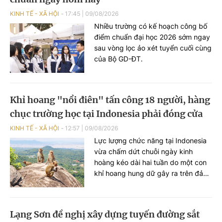
KINH TẾ - XÃ HỘI
17:45
|
09/08/2026
Nhiều trường có kế hoạch công bố
điểm chuẩn đại học 2026 sớm ngay
sau vòng lọc ảo xét tuyển cuối cùng
của Bộ GD-ĐT.
Khỉ hoang "nổi điên" tấn công 18 người, hàng
chục trường học tại Indonesia phải đóng cửa
KINH TẾ - XÃ HỘI
12:57
|
09/08/2026
Lực lượng chức năng tại Indonesia
vừa chấm dứt chuỗi ngày kinh
hoàng kéo dài hai tuần do một con
khỉ hoang hung dữ gây ra trên đảo
Sumatra. Vụ việc đã khiến 18 người
bị thương, gây tâm lý hoang mang
trong cộng đồng và buộc hàng
Lạng Sơn đề nghị xây dựng tuyến đường sắt
chục trường học tại địa phương