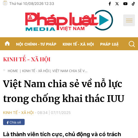
Thứ hai 10/08/2026 12:33
NỘI CHÍNH - TƯ PHÁP
KINH TẾ - XÃ HỘI
PHÁP LUẬT - BẠN Đ
KINH TẾ - XÃ HỘI
HOME
| KINH TẾ - XÃ HỘI
| VIỆT NAM CHIA SẺ VỀ
NỖ LỰC TRONG CHỐNG
Việt Nam chia sẻ về nỗ lực
KHAI THÁC IUU
trong chống khai thác IUU
08:34
|
07/11/2025
KINH TẾ - XÃ HỘI
Chia sẻ
Là thành viên tích cực, chủ động và có trách