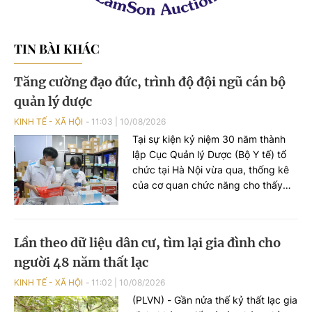
TIN BÀI KHÁC
Tăng cường đạo đức, trình độ đội ngũ cán bộ
quản lý dược
KINH TẾ - XÃ HỘI
11:03
|
10/08/2026
Tại sự kiện kỷ niệm 30 năm thành
lập Cục Quản lý Dược (Bộ Y tế) tổ
chức tại Hà Nội vừa qua, thống kê
của cơ quan chức năng cho thấy
ngành Dược phẩm Việt Nam thời
gian qua đã có những phát triển
tích cực.
Lần theo dữ liệu dân cư, tìm lại gia đình cho
người 48 năm thất lạc
KINH TẾ - XÃ HỘI
11:02
|
10/08/2026
(PLVN) - Gần nửa thế kỷ thất lạc gia