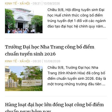
KINH TẾ - XÃ HỘI
08:31
|
10/08/2026
Chiều 9/8, Hội đồng tuyển sinh Đại
học Huế chính thức công bố điểm
trúng tuyển đợt 1 đối với các ngành
đào tạo đại học hệ chính quy năm
2026. Trong đó, nhiều ngành Sư
phạm, Y khoa, Răng - Hàm - Mặt có
mức điểm chuẩn cao. Sư phạm
Trường Đại học Nha Trang công bố điểm
Tiếng Anh lấy 28,26 điểm
chuẩn tuyển sinh 2026
KINH TẾ - XÃ HỘI
08:30
|
10/08/2026
Chiều 9/8, Trường Đại học Nha
Trang (tỉnh Khánh Hòa) đã công bố
điểm chuẩn tuyển sinh 2026. Đây là
một trong những trường đầu tiên ở
khu vực miền Trung - Tây Nguyên
công bố điểm chuẩn.
Hàng loạt đại học lớn đồng loạt công bố điểm
chuẩn ngay hôm nay