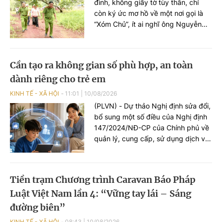
đình, không giấy tờ tùy thân, chỉ
còn ký ức mơ hồ về một nơi gọi là
“Xóm Chủ”, ít ai nghĩ ông Nguyễn
Văn Khỏi (65 tuổi) sẽ còn cơ hội gặp
lại người thân. Nhưng từ những
thông tin ít ỏi ấy, Công an (CA) xã
Cần tạo ra không gian số phù hợp, an toàn
Thuận Lợi (TP Đồng Nai) đã lần theo
dành riêng cho trẻ em
dữ liệu dân cư (DLDC), kết nối nhiều
địa phương, tìm lại gia đình cho ông
KINH TẾ - XÃ HỘI
11:01
|
10/08/2026
sau 48 năm thất lạc.
(PLVN) - Dự thảo Nghị định sửa đổi,
bổ sung một số điều của Nghị định
147/2024/NĐ-CP của Chính phủ về
quản lý, cung cấp, sử dụng dịch vụ
Internet và thông tin trên mạng
đang được lấy ý kiến. Theo đề xuất
của dự thảo, sẽ “khóa tương tác”
Tiền trạm Chương trình Caravan Báo Pháp
đối với trẻ em dưới 16 tuổi trên
Luật Việt Nam lần 4: “Vững tay lái – Sáng
mạng xã hội. Tài khoản trẻ em sẽ
không được đăng bài, bình luận,
đường biên”
tương tác, bày tỏ cảm xúc.
KINH TẾ - XÃ HỘI
08:43
|
10/08/2026