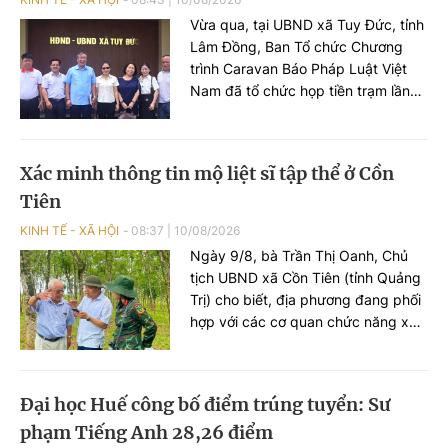
Vừa qua, tại UBND xã Tuy Đức, tỉnh
Lâm Đồng, Ban Tổ chức Chương
trình Caravan Báo Pháp Luật Việt
Nam đã tổ chức họp tiền trạm lần
thứ 2 cho chương trình tuyên
truyền, phổ biến pháp luật về an
toàn giao thông (ATGT) học đường
Xác minh thông tin mộ liệt sĩ tập thể ở Cồn
lần thứ 4 với chủ đề “Vững tay lái –
Tiên
Sáng đường biên”.
KINH TẾ - XÃ HỘI
08:37
|
10/08/2026
Ngày 9/8, bà Trần Thị Oanh, Chủ
tịch UBND xã Cồn Tiên (tỉnh Quảng
Trị) cho biết, địa phương đang phối
hợp với các cơ quan chức năng xác
minh, tìm kiếm thông tin liên quan
đến mộ tập thể liệt sĩ tại khu vực
Cồn Tiên.
Đại học Huế công bố điểm trúng tuyển: Sư
phạm Tiếng Anh 28,26 điểm