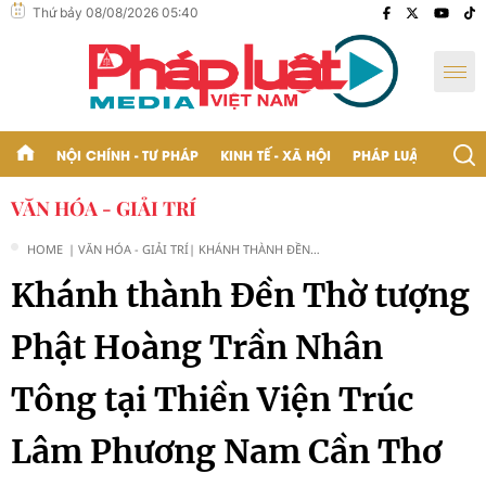
Thứ bảy 08/08/2026 05:40
NỘI CHÍNH - TƯ PHÁP
KINH TẾ - XÃ HỘI
PHÁP LUẬT - BẠN Đ
VĂN HÓA - GIẢI TRÍ
HOME
| VĂN HÓA - GIẢI TRÍ
| KHÁNH THÀNH ĐỀN
THỜ TƯỢNG PHẬT
Khánh thành Đền Thờ tượng
HOÀNG TRẦN NHÂN
TÔNG TẠI THIỀN VIỆN
TRÚC LÂM PHƯƠNG
Phật Hoàng Trần Nhân
NAM CẦN THƠ
Tông tại Thiền Viện Trúc
Lâm Phương Nam Cần Thơ