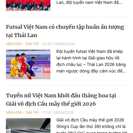
Lan, đội tuyển nam Việt Nam đã
cống hiến những màn so tài kịch
tính và ghi dấu ấn đậm nét với hai
chiến thắng thuyết phục trước
Futsal Việt Nam có chuyến tập huấn ấn tượng
Singapore và Iraq.
tại Thái Lan
VĂN HÓA - GIẢI TRÍ
22:45
|
06/08/2026
Đội tuyển futsal Việt Nam đã khép
lại hành trình tại Giải giao hữu Vô
địch châu lục – Thái Lan 2026 bằng
màn ngược dòng đầy cảm xúc để
cầm hòa chủ nhà Thái Lan với tỷ số
3-3 ở lượt trận cuối.
Tuyển nữ Việt Nam khởi đầu thăng hoa tại
Giải vô địch Cầu mây thế giới 2026
VĂN HÓA - GIẢI TRÍ
11:18
|
06/08/2026
Giải vô địch Cầu mây thế giới 2026
(King’s Cup lần thứ 39) không chỉ là
bước "thử lửa" quan trọng hướng tới