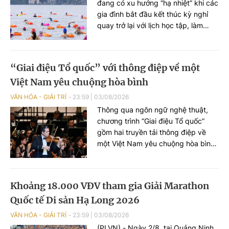
của các nghệ sĩ đến từ phương
đang có xu hướng “hạ nhiệt” khi các
Nam, góp phần tạo nên cuộc gặp
gia đình bắt đầu kết thúc kỳ nghỉ
gỡ nghệ thuật giàu cảm xúc.
quay trở lại với lịch học tập, làm
việc. Trong khi đây cũng là khoảng
thời gian du lịch mùa thu, du lịch
quốc tế chưa thật sự “bùng nổ”. Vì
“Giai điệu Tổ quốc” với thông điệp về một
vậy, những giải đấu thể thao hứa
Việt Nam yêu chuộng hòa bình
hẹn sẽ thu hút lượng lớn du khách.
VĂN HÓA - GIẢI TRÍ
23:59
|
03/08/2026
Thông qua ngôn ngữ nghệ thuật,
chương trình “Giai điệu Tổ quốc”
gồm hai truyền tải thông điệp về
một Việt Nam yêu chuộng hòa bình,
nhân văn, hội nhập và đang vươn
mình mạnh mẽ.
Khoảng 18.000 VĐV tham gia Giải Marathon
Quốc tế Di sản Hạ Long 2026
VĂN HÓA - GIẢI TRÍ
23:59
|
03/08/2026
(PLVN) - Ngày 2/8, tại Quảng Ninh,