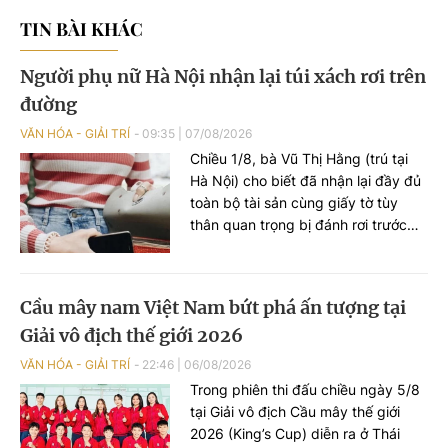
TIN BÀI KHÁC
Người phụ nữ Hà Nội nhận lại túi xách rơi trên
đường
VĂN HÓA - GIẢI TRÍ
09:35
|
07/08/2026
Chiều 1/8, bà Vũ Thị Hằng (trú tại
Hà Nội) cho biết đã nhận lại đầy đủ
toàn bộ tài sản cùng giấy tờ tùy
thân quan trọng bị đánh rơi trước
đó, nhờ hành động đẹp của một
người dân ở quận Bắc Từ Liêm và
sự hỗ trợ kịp thời từ Văn phòng Bộ
Cầu mây nam Việt Nam bứt phá ấn tượng tại
Khoa học và Công nghệ.
Giải vô địch thế giới 2026
VĂN HÓA - GIẢI TRÍ
22:46
|
06/08/2026
Trong phiên thi đấu chiều ngày 5/8
tại Giải vô địch Cầu mây thế giới
2026 (King’s Cup) diễn ra ở Thái