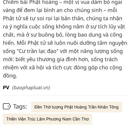
Chiêm bái Phật hoàng – một vị vua dám bỏ ngai
vàng để đem lại bình an cho chúng sinh – mỗi
Phật tử sẽ tự soi rọi lại bản thân, chúng ta nhận
ra ý nghĩa cuộc sống không nằm ở sự tích lũy vật
chất, mà ở sự buông bỏ, lòng bao dung và cống
hiến. Mỗi Phật tử sẽ luôn nuôi dưỡng tâm nguyện
sống "Cư trần lạc đạo" với một năng lượng sống
mới: biết yêu thương gia đình hơn, sống trách
nhiệm với xã hội và tích cực đóng góp cho cộng
đồng.
(baophapluat.vn)
PV
Tags:
Đền Thờ tượng Phật Hoàng Trần Nhân Tông
Thiền Viện Trúc Lâm Phương Nam Cần Thơ