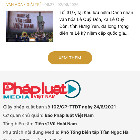
VĂN HÓA - GIẢI TRÍ
08:27
|
02/08/2026
Tối 31/7, tại Khu lưu niệm Danh nhân
văn hóa Lê Quý Đôn, xã Lê Quý
Đôn, tỉnh Hưng Yên, đã long trọng
diễn ra Lễ kỷ niệm cấp quốc gia
300 năm Ngày sinh Danh nhân văn
hóa Lê Quý Đôn (1726-2026), đón
nhận Nghị quyết của Unessco cùng
XEM THÊM
Việt Nam kỷ niệm 300 năm Ngày
sinh Lê Quý Đôn. Trong khuôn khổ
sự kiện còn có Chương trình nghệ
thuật đặc biệt "Rạng rỡ văn hiến
Việt Nam".
Giấy phép xuất bản số
102/GP-TTĐT ngày 24/6/2021
Cơ quan chủ quản:
Báo Pháp luật Việt Nam
Tổng biên tập:
Tiến sĩ Vũ Hoài Nam
Phụ trách nội dung Media:
Phó Tổng biên tập Trần Ngọc Hà