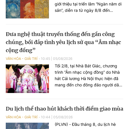
giới thiệu tại triển lãm “Ngàn năm di
sản”, diễn ra từ ngày 8/8 đến
25/9/2026 tại Nhà Thái Học (Văn
Miếu - Quốc Tử Giám, Hà Nội). Sự
kiện nằm trong chuỗi hoạt động kỷ
Đưa nghệ thuật truyền thống đến gần công
niệm 950 năm Quốc Tử Giám
chúng, bồi đắp tình yêu lịch sử qua “Âm nhạc
(1076-2026), đồng thời hướng tới
kỷ niệm 81 năm Ngày Quốc khánh
cộng đồng”
nước Cộng hòa xã hội chủ nghĩa
VĂN HÓA - GIẢI TRÍ
10:45
|
05/08/2026
Việt Nam (02/9/1945 - 02/9/2026).
Tối 2/8, tại Nhà Bát Giác, chương
trình “Âm nhạc cộng đồng” do Nhà
hát Cải lương Hà Nội thực hiện đã
mang đến cho đông đảo người dân
và du khách một không gian nghệ
thuật đa sắc, nơi những làn điệu cải
lương, ca cổ, tân cổ và các tiết mục
Du lịch thể thao hút khách thời điểm giao mùa
múa hòa quyện trong không gian
của phố đi bộ hồ Hoàn Kiếm. Đặc
VĂN HÓA - GIẢI TRÍ
10:44
|
05/08/2026
biệt, chương trình có sự giao lưu
(PLVN) - Đầu tháng 8, du lịch hè