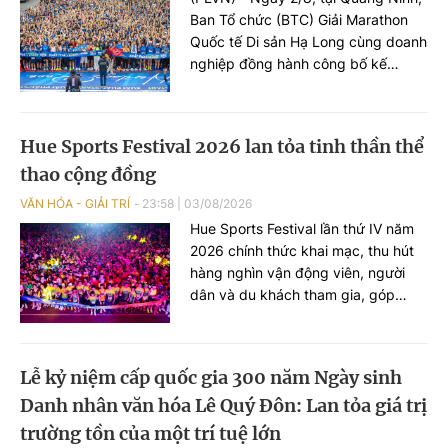
Ban Tổ chức (BTC) Giải Marathon
Quốc tế Di sản Hạ Long cùng doanh
nghiệp đồng hành công bố kế
hoạch tổ chức mùa giải 2026.
Hue Sports Festival 2026 lan tỏa tinh thần thể
thao cộng đồng
VĂN HÓA - GIẢI TRÍ
23:58
|
03/08/2026
Hue Sports Festival lần thứ IV năm
2026 chính thức khai mạc, thu hút
hàng nghìn vận động viên, người
dân và du khách tham gia, góp
phần lan tỏa phong trào rèn luyện
sức khỏe và quảng bá hình ảnh TP
Huế năng động, giàu bản sắc.
Lễ kỷ niệm cấp quốc gia 300 năm Ngày sinh
Danh nhân văn hóa Lê Quý Đôn: Lan tỏa giá trị
trường tồn của một trí tuệ lớn