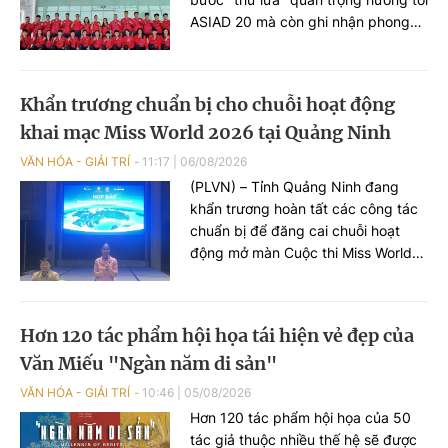
ASIAD 20 mà còn ghi nhận phong
độ ấn tượng của đội tuyển nữ Việt
Nam với chuỗi trận toàn thắng ngay
trong những ngày thi đấu đầu tiên.
Khẩn trương chuẩn bị cho chuỗi hoạt động
khai mạc Miss World 2026 tại Quảng Ninh
VĂN HÓA - GIẢI TRÍ
11:17
|
06/08/2026
(PLVN) – Tỉnh Quảng Ninh đang
khẩn trương hoàn tất các công tác
chuẩn bị để đăng cai chuỗi hoạt
động mở màn Cuộc thi Miss World
2026 lần thứ 73. Chương trình diễn
ra tại Quảng Ninh là cơ hội để giới
thiệu những giá trị nổi bật về thiên
Hơn 120 tác phẩm hội họa tái hiện vẻ đẹp của
nhiên, văn hóa, con người, môi
Văn Miếu "Ngàn năm di sản"
trường đầu tư và tiềm năng phát
triển của Quảng Ninh tới bạn bè
VĂN HÓA - GIẢI TRÍ
10:46
|
05/08/2026
quốc tế...
Hơn 120 tác phẩm hội họa của 50
tác giả thuộc nhiều thế hệ sẽ được