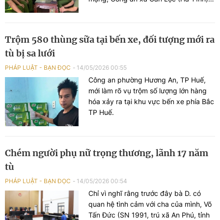
đã "vào cuộc" xác minh, làm rõ.
Trộm 580 thùng sữa tại bến xe, đối tượng mới ra
tù bị sa lưới
PHÁP LUẬT - BẠN ĐỌC
14/05/2026 00:55
Công an phường Hương An, TP Huế,
mới làm rõ vụ trộm số lượng lớn hàng
hóa xảy ra tại khu vực bến xe phía Bắc
TP Huế.
Chém người phụ nữ trọng thương, lãnh 17 năm
tù
PHÁP LUẬT - BẠN ĐỌC
14/05/2026 00:54
Chỉ vì nghĩ rằng trước đây bà D. có
quan hệ tình cảm với cha của mình, Võ
Tấn Đức (SN 1991, trú xã An Phú, tỉnh