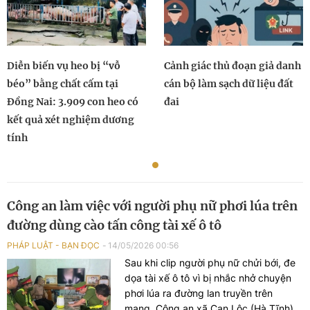
Diễn biến vụ heo bị “vỗ
Cảnh giác thủ đoạn giả danh
béo” bằng chất cấm tại
cán bộ làm sạch dữ liệu đất
Đồng Nai: 3.909 con heo có
đai
kết quả xét nghiệm dương
tính
Công an làm việc với người phụ nữ phơi lúa trên
đường dùng cào tấn công tài xế ô tô
PHÁP LUẬT - BẠN ĐỌC
14/05/2026 00:56
Sau khi clip người phụ nữ chửi bới, đe
dọa tài xế ô tô vì bị nhắc nhở chuyện
phơi lúa ra đường lan truyền trên
mạng, Công an xã Can Lộc (Hà Tĩnh)