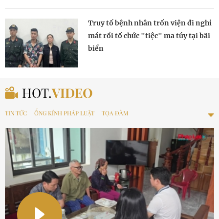
Truy tố bệnh nhân trốn viện đi nghỉ
mát rồi tổ chức "tiệc" ma túy tại bãi
biển
HOT.
VIDEO
TIN TỨC
ỐNG KÍNH PHÁP LUẬT
TỌA ĐÀM