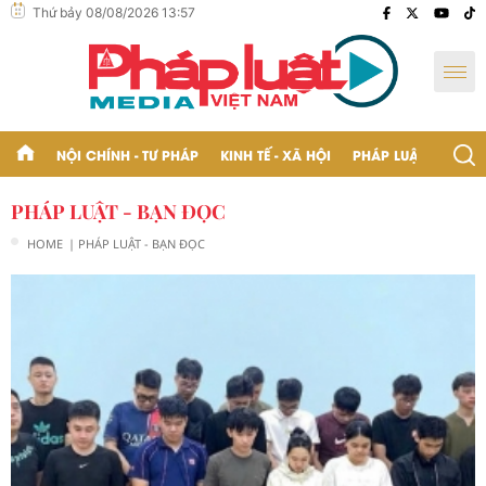
Thứ bảy 08/08/2026 13:57
NỘI CHÍNH - TƯ PHÁP
KINH TẾ - XÃ HỘI
PHÁP LUẬT - BẠN Đ
PHÁP LUẬT - BẠN ĐỌC
HOME
| PHÁP LUẬT - BẠN ĐỌC