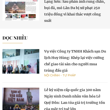
Lạng Sơn: Sau phản ánh rung chấn,
bụi đá, mỏ Lân Đa bị xử phạt 250
triệu đồng vì khai thác vượt công
suất
ĐỌC NHIỀU
Vụ việc Công ty TNHH Khách sạn Du
lịch Huy Hùng: Khép lại việc cưỡng
chế giao tài sản cho người mua
trúng đấu giá
NỘI CHÍNH - TƯ PHÁP
Lễ kỷ niệm cấp quốc gia 300 năm
Ngày sinh Danh nhân văn hóa Lê
Quý Đôn: Lan tỏa giá trị trường tồn
của một trí tuệ lớn