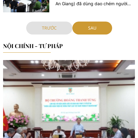
An Giang) đã dùng dao chém người
phụ nữ này trọng thương. TAND tỉnh
An Giang mới tuyên án với đối tượng
bất chấp pháp luật này.
TRƯỚC
SAU
NỘI CHÍNH - TƯ PHÁP