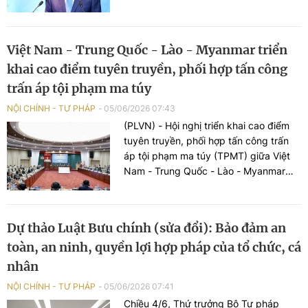
Lâm nhấn mạnh: Đại hội không chỉ là
sự kiện nhiệm kỳ của tổ chức Công
đoàn mà còn là dịp xác định hướng đổi
Việt Nam - Trung Quốc - Lào - Myanmar triển
mới để Công đoàn thực sự là chỗ dựa
khai cao điểm tuyên truyền, phối hợp tấn công
tin cậy của người lao động, cầu nối
giữa Đảng, Nhà nước với giai cấp công
trấn áp tội phạm ma túy
nhân và lực lượng quan trọng trong
NỘI CHÍNH - TƯ PHÁP
05/06/2026 07:43
xây dựng đất nước.
(PLVN) - Hội nghị triển khai cao điểm
tuyên truyền, phối hợp tấn công trấn
áp tội phạm ma túy (TPMT) giữa Việt
Nam - Trung Quốc - Lào - Myanmar
vừa được tổ chức tại Hà Nội, với sự
tham gia của đại diện các cơ quan
chuyên trách phòng, chống ma túy
Dự thảo Luật Bưu chính (sửa đổi): Bảo đảm an
(PCMT) các Bộ, ngành chức năng 4
toàn, an ninh, quyền lợi hợp pháp của tổ chức, cá
quốc gia.
nhân
NỘI CHÍNH - TƯ PHÁP
05/06/2026 07:41
Chiều 4/6, Thứ trưởng Bộ Tư pháp