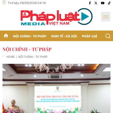
Thứ bảy 08/08/2026 04:19
NỘI CHÍNH - TƯ PHÁP
KINH TẾ - XÃ HỘI
PHÁP LUẬT - BẠN Đ
NỘI CHÍNH - TƯ PHÁP
HOME
| NỘI CHÍNH - TƯ PHÁP