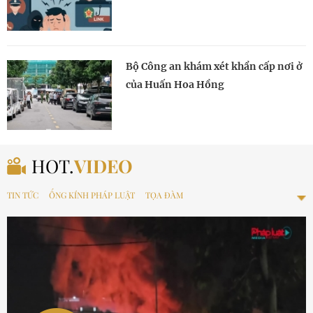
Bộ Công an khám xét khẩn cấp nơi ở
của Huấn Hoa Hồng
HOT.
VIDEO
TIN TỨC
ỐNG KÍNH PHÁP LUẬT
TỌA ĐÀM