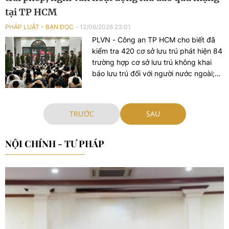
tại TP HCM
PHÁP LUẬT - BẠN ĐỌC
12/06/2026 23:01
PLVN - Công an TP HCM cho biết đã
kiểm tra 420 cơ sở lưu trú phát hiện 84
trường hợp cơ sở lưu trú không khai
báo lưu trú đối với người nước ngoài;
gần 300 người nước ngoài có hành vi
nhập cảnh trái phép, lao động bất hợp
pháp, hoạt động đánh bạc, lừa đảo
TRƯỚC
SAU
trên không gian mạng đối với người
dân thuộc nhiều quốc gia khác.
NỘI CHÍNH - TƯ PHÁP