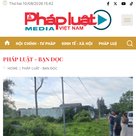
Thứ hai 10/08/2026 15:42
NỘI CHÍNH - TƯ PHÁP
KINH TẾ - XÃ HỘI
PHÁP LUẬT - BẠN Đ
PHÁP LUẬT - BẠN ĐỌC
HOME
| PHÁP LUẬT - BẠN ĐỌC