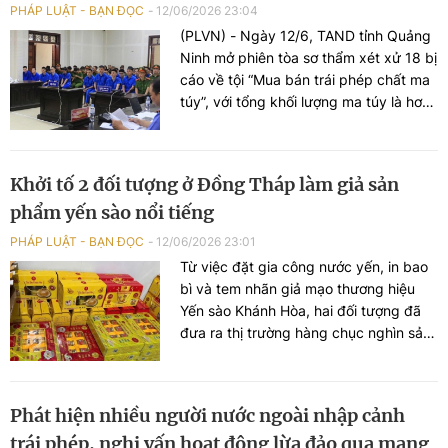
PHÁP LUẬT - BẠN ĐỌC
12/06/2026 23:04
(PLVN) - Ngày 12/6, TAND tỉnh Quảng
Ninh mở phiên tòa sơ thẩm xét xử 18 bị
cáo về tội “Mua bán trái phép chất ma
túy”, với tổng khối lượng ma túy là hơn
400 kg cần sa.
Khởi tố 2 đối tượng ở Đồng Tháp làm giả sản
phẩm yến sào nổi tiếng
PHÁP LUẬT - BẠN ĐỌC
12/06/2026 23:01
Từ việc đặt gia công nước yến, in bao
bì và tem nhãn giả mạo thương hiệu
Yến sào Khánh Hòa, hai đối tượng đã
đưa ra thị trường hàng chục nghìn sản
phẩm nhằm thu lợi bất chính. Cơ quan
chức năng đã thu giữ số lượng lớn
hàng hóa vi phạm và khởi tố các đối
Phát hiện nhiều người nước ngoài nhập cảnh
tượng để điều tra về hành vi xâm phạm
trái phép, nghi vấn hoạt động lừa đảo qua mạng
quyền sở hữu công nghiệp.