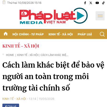
Thứ hai 10/08/2026 15:16
NỘI CHÍNH - TƯ PHÁP
KINH TẾ - XÃ HỘI
PHÁP LUẬT - BẠN Đ
KINH TẾ - XÃ HỘI
HOME
| KINH TẾ - XÃ HỘI
| CÁCH LÀM KHÁC BIỆT
ĐỂ BẢO VỆ NGƯỜI AN
Cách làm khác biệt để bảo vệ
TOÀN TRONG MÔI
TRƯỜNG TÀI CHÍNH SỐ
người an toàn trong môi
trường tài chính số
13:14
|
15/05/2026
KINH TẾ - XÃ HỘI
Chia sẻ