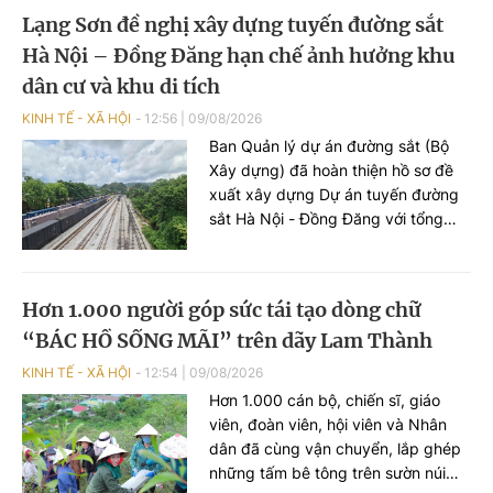
trong cộng đồng và buộc hàng
Lạng Sơn đề nghị xây dựng tuyến đường sắt
chục trường học tại địa phương
Hà Nội – Đồng Đăng hạn chế ảnh hưởng khu
phải tạm thời đóng cửa để đảm bảo
an toàn.
dân cư và khu di tích
KINH TẾ - XÃ HỘI
12:56
|
09/08/2026
Ban Quản lý dự án đường sắt (Bộ
Xây dựng) đã hoàn thiện hồ sơ đề
xuất xây dựng Dự án tuyến đường
sắt Hà Nội - Đồng Đăng với tổng
mức đầu tư giai đoạn 1 hơn 5,2 tỷ
USD. Sau khi nghiên cứu hồ sơ dự
án, UBND tỉnh Lạng Sơn đã có góp
Hơn 1.000 người góp sức tái tạo dòng chữ
ý một số nội dung, trong đó đề nghị
“BÁC HỒ SỐNG MÃI” trên dãy Lam Thành
nghiên cứu hướng tuyến đảm bảo
hạn chế tối đa ảnh hưởng hưởng
KINH TẾ - XÃ HỘI
12:54
|
09/08/2026
đến trường học, khu dân cư và khu
Hơn 1.000 cán bộ, chiến sĩ, giáo
di tích lịch sử.
viên, đoàn viên, hội viên và Nhân
dân đã cùng vận chuyển, lắp ghép
những tấm bê tông trên sườn núi