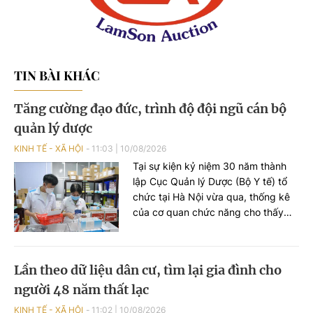
TIN BÀI KHÁC
Tăng cường đạo đức, trình độ đội ngũ cán bộ
quản lý dược
KINH TẾ - XÃ HỘI
11:03
|
10/08/2026
Tại sự kiện kỷ niệm 30 năm thành
lập Cục Quản lý Dược (Bộ Y tế) tổ
chức tại Hà Nội vừa qua, thống kê
của cơ quan chức năng cho thấy
ngành Dược phẩm Việt Nam thời
gian qua đã có những phát triển
tích cực.
Lần theo dữ liệu dân cư, tìm lại gia đình cho
người 48 năm thất lạc
KINH TẾ - XÃ HỘI
11:02
|
10/08/2026