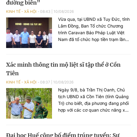
không được đăng bài, bình luận,
đường biên”
tương tác, bày tỏ cảm xúc.
KINH TẾ - XÃ HỘI
08:43
|
10/08/2026
Vừa qua, tại UBND xã Tuy Đức, tỉnh
Lâm Đồng, Ban Tổ chức Chương
trình Caravan Báo Pháp Luật Việt
Nam đã tổ chức họp tiền trạm lần
thứ 2 cho chương trình tuyên
truyền, phổ biến pháp luật về an
toàn giao thông (ATGT) học đường
Xác minh thông tin mộ liệt sĩ tập thể ở Cồn
lần thứ 4 với chủ đề “Vững tay lái –
Tiên
Sáng đường biên”.
KINH TẾ - XÃ HỘI
08:37
|
10/08/2026
Ngày 9/8, bà Trần Thị Oanh, Chủ
tịch UBND xã Cồn Tiên (tỉnh Quảng
Trị) cho biết, địa phương đang phối
hợp với các cơ quan chức năng xác
minh, tìm kiếm thông tin liên quan
đến mộ tập thể liệt sĩ tại khu vực
Cồn Tiên.
Đại học Huế công bố điểm trúng tuyển: Sư