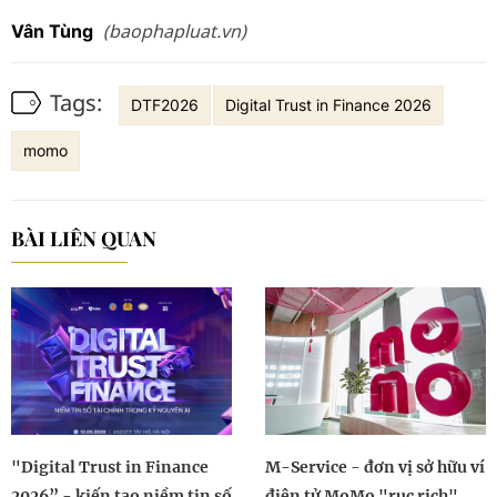
(baophapluat.vn)
Vân Tùng
Tags:
DTF2026
Digital Trust in Finance 2026
momo
BÀI LIÊN QUAN
"Digital Trust in Finance
M-Service - đơn vị sở hữu ví
2026” - kiến tạo niềm tin số
điện tử MoMo "rục rịch"