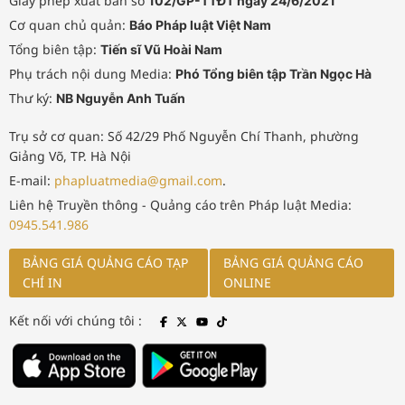
Giấy phép xuất bản số
102/GP-TTĐT ngày 24/6/2021
Cơ quan chủ quản:
Báo Pháp luật Việt Nam
Tổng biên tập:
Tiến sĩ Vũ Hoài Nam
Phụ trách nội dung Media:
Phó Tổng biên tập Trần Ngọc Hà
Thư ký:
NB Nguyễn Anh Tuấn
Trụ sở cơ quan: Số 42/29 Phố Nguyễn Chí Thanh, phường
Giảng Võ, TP. Hà Nội
E-mail:
phapluatmedia@gmail.com
.
Liên hệ Truyền thông - Quảng cáo trên Pháp luật Media:
0945.541.986
BẢNG GIÁ QUẢNG CÁO TẠP
BẢNG GIÁ QUẢNG CÁO
CHÍ IN
ONLINE
Kết nối với chúng tôi :