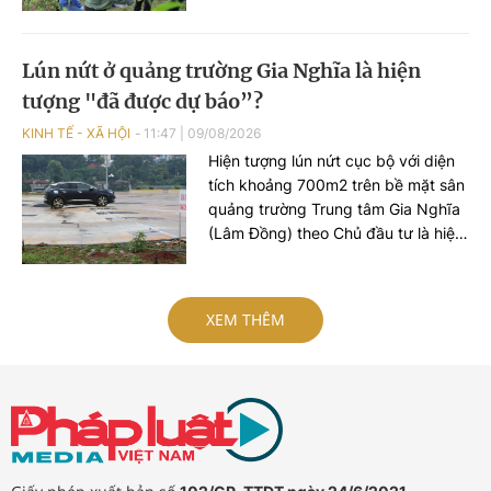
Nhón, xã Lam Thành, tỉnh Nghệ An,
để tái tạo dòng chữ “BÁC HỒ SỐNG
MÃI”. Đây là dòng chữ có tuổi đời
Lún nứt ở quảng trường Gia Nghĩa là hiện
hơn nửa thế kỷ.
tượng "đã được dự báo”?
KINH TẾ - XÃ HỘI
11:47
|
09/08/2026
Hiện tượng lún nứt cục bộ với diện
tích khoảng 700m2 trên bề mặt sân
quảng trường Trung tâm Gia Nghĩa
(Lâm Đồng) theo Chủ đầu tư là hiện
tượng đã được dự báo trong quá
trình tính toán kỹ thuật.
XEM THÊM