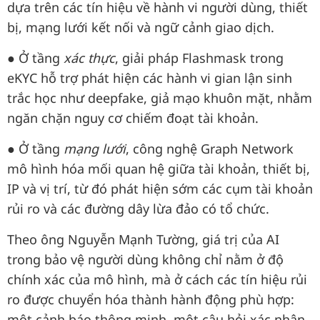
dựa trên các tín hiệu về hành vi người dùng, thiết
bị, mạng lưới kết nối và ngữ cảnh giao dịch.
● Ở tầng
xác thực
, giải pháp Flashmask trong
eKYC hỗ trợ phát hiện các hành vi gian lận sinh
trắc học như deepfake, giả mạo khuôn mặt, nhằm
ngăn chặn nguy cơ chiếm đoạt tài khoản.
● Ở tầng
mạng lưới
, công nghệ Graph Network
mô hình hóa mối quan hệ giữa tài khoản, thiết bị,
IP và vị trí, từ đó phát hiện sớm các cụm tài khoản
rủi ro và các đường dây lừa đảo có tổ chức.
Theo ông Nguyễn Mạnh Tường, giá trị của AI
trong bảo vệ người dùng không chỉ nằm ở độ
chính xác của mô hình, mà ở cách các tín hiệu rủi
ro được chuyển hóa thành hành động phù hợp:
một cảnh báo thông minh, một câu hỏi xác nhận