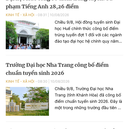
phạm Tiếng Anh 28,26 điểm
KINH TẾ - XÃ HỘI
08:31
|
10/08/2026
Chiều 9/8, Hội đồng tuyển sinh Đại
học Huế chính thức công bố điểm
trúng tuyển đợt 1 đối với các ngành
đào tạo đại học hệ chính quy năm
2026. Trong đó, nhiều ngành Sư
phạm, Y khoa, Răng - Hàm - Mặt có
mức điểm chuẩn cao. Sư phạm
Trường Đại học Nha Trang công bố điểm
Tiếng Anh lấy 28,26 điểm
chuẩn tuyển sinh 2026
KINH TẾ - XÃ HỘI
08:30
|
10/08/2026
Chiều 9/8, Trường Đại học Nha
Trang (tỉnh Khánh Hòa) đã công bố
điểm chuẩn tuyển sinh 2026. Đây là
một trong những trường đầu tiên ở
khu vực miền Trung - Tây Nguyên
công bố điểm chuẩn.