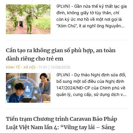
(PLVN) - Gần nửa thế kỷ thất lạc gia
đình, không giấy tờ tùy thân, chỉ
còn ký ức mơ hồ về một nơi gọi là
“Xóm Chủ”, ít ai nghĩ ông Nguyễn
Văn Khỏi (65 tuổi) sẽ còn cơ hội gặp
lại người thân. Nhưng từ những
thông tin ít ỏi ấy, Công an (CA) xã
Cần tạo ra không gian số phù hợp, an toàn
Thuận Lợi (TP Đồng Nai) đã lần theo
dành riêng cho trẻ em
dữ liệu dân cư (DLDC), kết nối nhiều
địa phương, tìm lại gia đình cho ông
KINH TẾ - XÃ HỘI
11:01
|
10/08/2026
sau 48 năm thất lạc.
(PLVN) - Dự thảo Nghị định sửa đổi,
bổ sung một số điều của Nghị định
147/2024/NĐ-CP của Chính phủ về
quản lý, cung cấp, sử dụng dịch vụ
Internet và thông tin trên mạng
đang được lấy ý kiến. Theo đề xuất
của dự thảo, sẽ “khóa tương tác”
Tiền trạm Chương trình Caravan Báo Pháp
đối với trẻ em dưới 16 tuổi trên
Luật Việt Nam lần 4: “Vững tay lái – Sáng
mạng xã hội. Tài khoản trẻ em sẽ