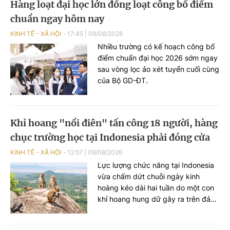
Hàng loạt đại học lớn đồng loạt công bố điểm
chuẩn ngay hôm nay
KINH TẾ - XÃ HỘI
17:45
|
09/08/2026
Nhiều trường có kế hoạch công bố
điểm chuẩn đại học 2026 sớm ngay
sau vòng lọc ảo xét tuyển cuối cùng
của Bộ GD-ĐT.
Khỉ hoang "nổi điên" tấn công 18 người, hàng
chục trường học tại Indonesia phải đóng cửa
KINH TẾ - XÃ HỘI
12:57
|
09/08/2026
Lực lượng chức năng tại Indonesia
vừa chấm dứt chuỗi ngày kinh
hoàng kéo dài hai tuần do một con
khỉ hoang hung dữ gây ra trên đảo
Sumatra. Vụ việc đã khiến 18 người
bị thương, gây tâm lý hoang mang